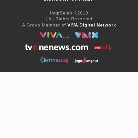
IntipSeleb
©2019
| All Rights Reserved
A Group Member of
VIVA Digital Network