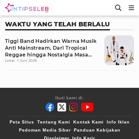
WAKTU YANG TELAH BERLALU
Tiggi Band Hadirkan Warna Musik
Anti Mainstream, Dari Tropical
Reggae hingga Nostalgia Masa
Lokal
1 Juni 2026
Kecil
Ikuti kami di:
Peta Situs
Tentang Kami
Kontak Kami
Info Iklan
Pedoman Media Siber
Panduan Kebijakan
Disclaimer
Info Karir