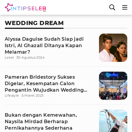
WEDDING DREAM
Alyssa Daguise Sudah Siap jadi
Istri, Al Ghazali Ditanya Kapan
Melamar?
Lokal
30 Agustus 2024
Pameran Bridestory Sukses
Digelar, Kesempatan Calon
Pengantin Wujudkan Wedding
Lifestyle
5 Maret 2023
Dream
Bukan dengan Kemewahan,
Naysila Mirdad Berharap
Pernikahannya Sederhana