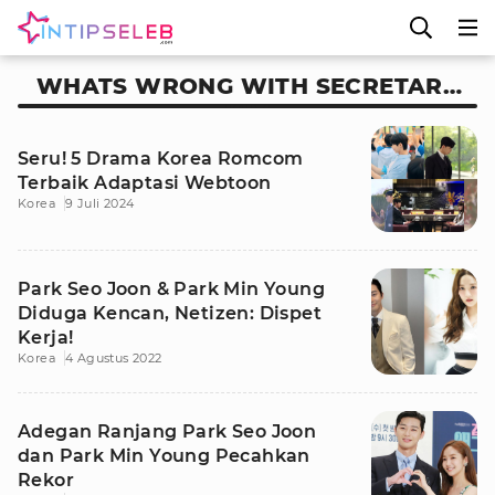
WHATS WRONG WITH SECRETARY
KIM
Seru! 5 Drama Korea Romcom
Terbaik Adaptasi Webtoon
Korea
9 Juli 2024
Park Seo Joon & Park Min Young
Diduga Kencan, Netizen: Dispet
Kerja!
Korea
4 Agustus 2022
Adegan Ranjang Park Seo Joon
dan Park Min Young Pecahkan
Rekor