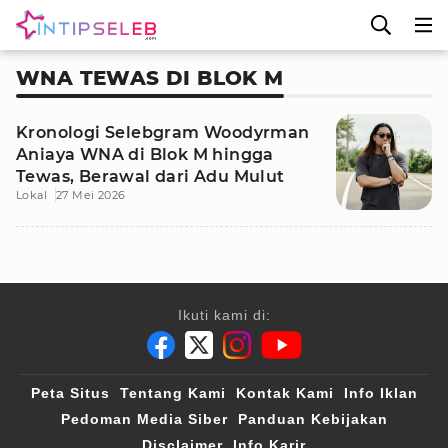
WNA TEWAS DI BLOK M
Kronologi Selebgram Woodyrman
Aniaya WNA di Blok M hingga
Tewas, Berawal dari Adu Mulut
Lokal
27 Mei 2026
Ikuti kami di:
Peta Situs
Tentang Kami
Kontak Kami
Info Iklan
Pedoman Media Siber
Panduan Kebijakan
Disclaimer
Info Karir