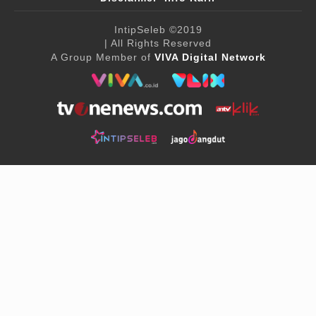
IntipSeleb
©2019
| All Rights Reserved
A Group Member of
VIVA Digital Network