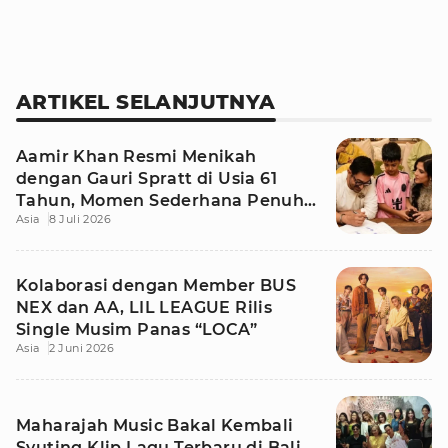
ARTIKEL SELANJUTNYA
Aamir Khan Resmi Menikah
dengan Gauri Spratt di Usia 61
Tahun, Momen Sederhana Penuh
Asia
8 Juli 2026
Kehangatan
Kolaborasi dengan Member BUS
NEX dan AA, LIL LEAGUE Rilis
Single Musim Panas “LOCA”
Asia
2 Juni 2026
Maharajah Music Bakal Kembali
Syuting Klip Lagu Terbaru di Bali