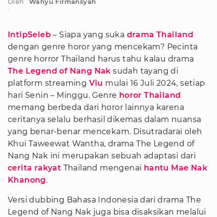
Oleh
Wahyu Firmansyah
:
IntipSeleb
– Siapa yang suka
drama Thailand
dengan genre horor yang mencekam? Pecinta
genre horror Thailand harus tahu kalau drama
The Legend of Nang Nak
sudah tayang di
platform streaming
Viu
mulai 16 Juli 2024, setiap
hari Senin – Minggu. Genre
horor Thailand
memang berbeda dari horor lainnya karena
ceritanya selalu berhasil dikemas dalam nuansa
yang benar-benar mencekam. Disutradarai oleh
Khui Taweewat Wantha, drama The Legend of
Nang Nak ini merupakan sebuah adaptasi dari
cerita rakyat
Thailand mengenai
hantu Mae Nak
Khanong
.
Versi dubbing Bahasa Indonesia dari drama The
Legend of Nang Nak juga bisa disaksikan melalui