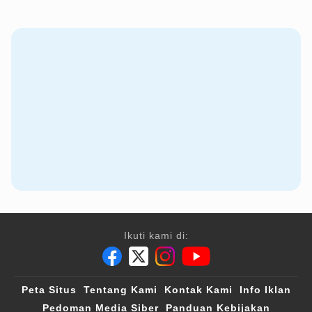
Ikuti kami di:
Peta Situs
Tentang Kami
Kontak Kami
Info Iklan
Pedoman Media Siber
Panduan Kebijakan