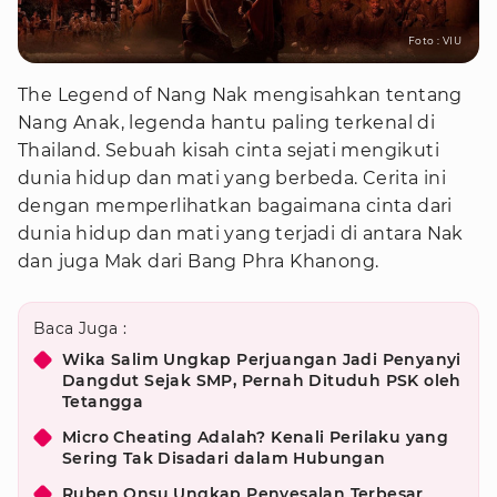
Foto : VIU
The Legend of Nang Nak mengisahkan tentang
Nang Anak, legenda hantu paling terkenal di
Thailand. Sebuah kisah cinta sejati mengikuti
dunia hidup dan mati yang berbeda. Cerita ini
dengan memperlihatkan bagaimana cinta dari
dunia hidup dan mati yang terjadi di antara Nak
dan juga Mak dari Bang Phra Khanong.
Baca Juga :
Wika Salim Ungkap Perjuangan Jadi Penyanyi
Dangdut Sejak SMP, Pernah Dituduh PSK oleh
Tetangga
Micro Cheating Adalah? Kenali Perilaku yang
Sering Tak Disadari dalam Hubungan
Ruben Onsu Ungkap Penyesalan Terbesar