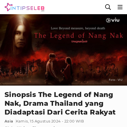
Foto : VIU
Sinopsis The Legend of Nang
Nak, Drama Thailand yang
Diadaptasi Dari Cerita Rakyat
Asia
Kamis, 15 Agustus 2024 - 22:00 WIB