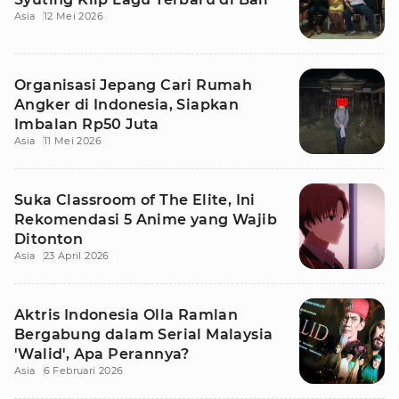
Asia
12 Mei 2026
Organisasi Jepang Cari Rumah
Angker di Indonesia, Siapkan
Imbalan Rp50 Juta
Asia
11 Mei 2026
Suka Classroom of The Elite, Ini
Rekomendasi 5 Anime yang Wajib
Ditonton
Asia
23 April 2026
Aktris Indonesia Olla Ramlan
Bergabung dalam Serial Malaysia
'Walid', Apa Perannya?
Asia
6 Februari 2026