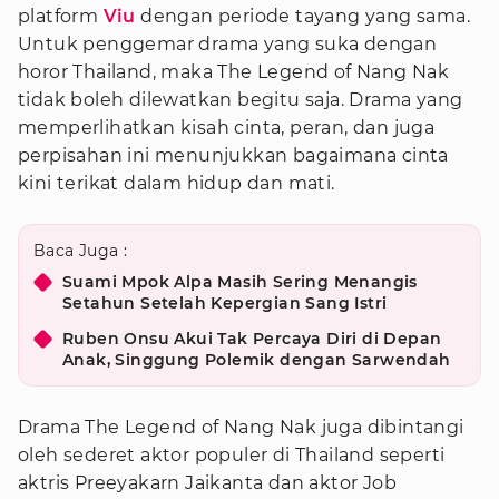
platform
Viu
dengan periode tayang yang sama.
Untuk penggemar drama yang suka dengan
horor Thailand, maka The Legend of Nang Nak
tidak boleh dilewatkan begitu saja. Drama yang
memperlihatkan kisah cinta, peran, dan juga
perpisahan ini menunjukkan bagaimana cinta
kini terikat dalam hidup dan mati.
Baca Juga :
Suami Mpok Alpa Masih Sering Menangis
Setahun Setelah Kepergian Sang Istri
Ruben Onsu Akui Tak Percaya Diri di Depan
Anak, Singgung Polemik dengan Sarwendah
Drama The Legend of Nang Nak juga dibintangi
oleh sederet aktor populer di Thailand seperti
aktris Preeyakarn Jaikanta dan aktor Job