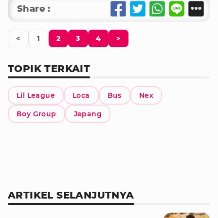
Share :
<
1
2
3
4
>
TOPIK TERKAIT
Lil League
Loca
Bus
Nex
Boy Group
Jepang
ARTIKEL SELANJUTNYA