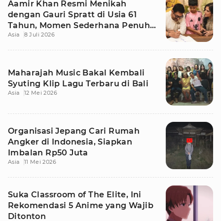
Aamir Khan Resmi Menikah
dengan Gauri Spratt di Usia 61
Tahun, Momen Sederhana Penuh
Asia
8 Juli 2026
Kehangatan
Maharajah Music Bakal Kembali
Syuting Klip Lagu Terbaru di Bali
Asia
12 Mei 2026
Organisasi Jepang Cari Rumah
Angker di Indonesia, Siapkan
Imbalan Rp50 Juta
Asia
11 Mei 2026
Suka Classroom of The Elite, Ini
Rekomendasi 5 Anime yang Wajib
Ditonton