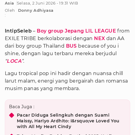
Asia
Selasa, 2 Juni 2026 - 19:31 WIB
Oleh
Donny Adhiyasa
:
IntipSeleb
–
Boy group
Jepang
LIL LEAGUE
from
EXILE TRIBE berkolaborasi dengan
NEX
dan AA
dari boy group Thailand
BUS
because of you i
shine, dengan lagu terbaru mereka berjudul
“
LOCA
”
.
Lagu tropical pop ini hadir dengan nuansa chill
larut malam, energi yang bergairah dan romansa
musim panas yang membara.
Baca Juga :
Pacar Diduga Selingkuh dengan Suami
Maissy, Hariyo Ardhito: I&rsquo;ve Loved You
with All My Heart Cindy