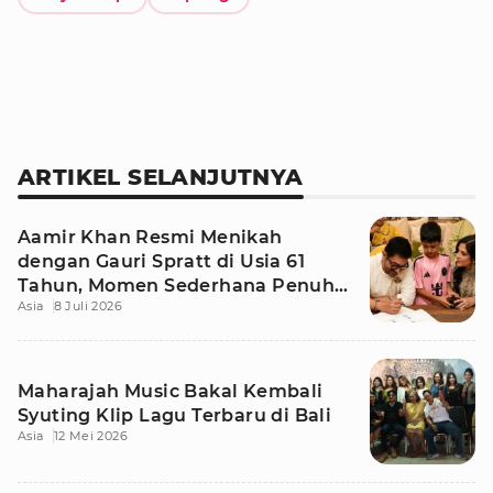
ARTIKEL SELANJUTNYA
Aamir Khan Resmi Menikah
dengan Gauri Spratt di Usia 61
Tahun, Momen Sederhana Penuh
Asia
8 Juli 2026
Kehangatan
Maharajah Music Bakal Kembali
Syuting Klip Lagu Terbaru di Bali
Asia
12 Mei 2026