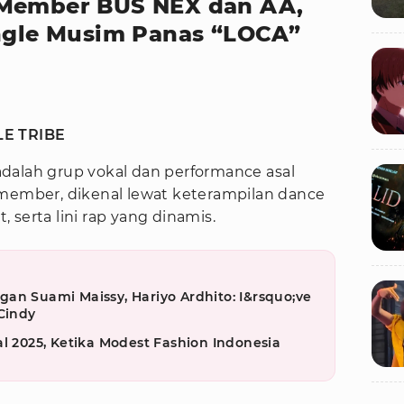
 Member BUS NEX dan AA,
ingle Musim Panas “LOCA”
LE TRIBE
dalah grup vokal dan performance asal
 member, dikenal lewat keterampilan dance
 serta lini rap yang dinamis.
an Suami Maissy, Hariyo Ardhito: I&rsquo;ve
Cindy
al 2025, Ketika Modest Fashion Indonesia