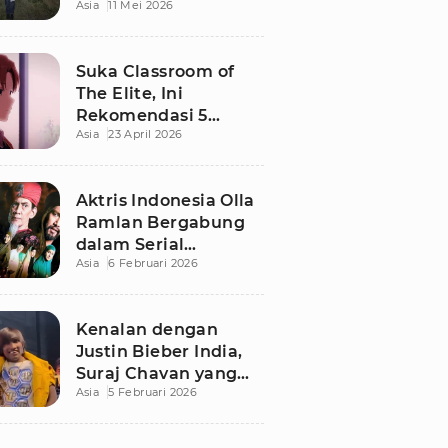
Asia
11 Mei 2026
Imbalan Rp50 Juta
Suka Classroom of
The Elite, Ini
Rekomendasi 5
Asia
23 April 2026
Anime yang Wajib
Ditonton
Aktris Indonesia Olla
Ramlan Bergabung
dalam Serial
Asia
6 Februari 2026
Malaysia 'Walid', Apa
Perannya?
Kenalan dengan
Justin Bieber India,
Suraj Chavan yang
Asia
5 Februari 2026
Viral dan Punya
Kisah Hidup Haru