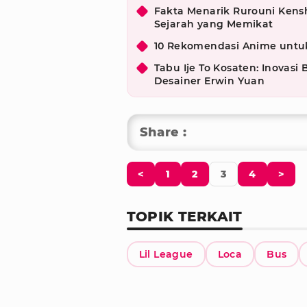
Fakta Menarik Rurouni Kens
Sejarah yang Memikat
10 Rekomendasi Anime untu
Tabu Ije To Kosaten: Inovasi
Desainer Erwin Yuan
Share :
<
1
2
3
4
>
TOPIK TERKAIT
Lil League
Loca
Bus