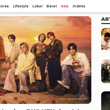
Korea
Lifestyle
Lokal
Barat
Asia
Indeks
AR
Foto : Geezerbuild.com