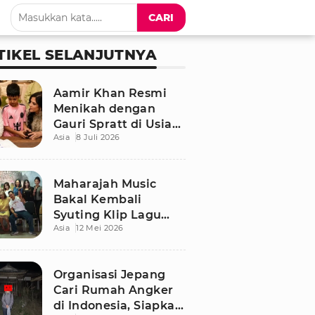
CARI
TIKEL SELANJUTNYA
Aamir Khan Resmi
Menikah dengan
Gauri Spratt di Usia
Asia
8 Juli 2026
61 Tahun, Momen
Sederhana Penuh
Kehangatan
Maharajah Music
Bakal Kembali
Syuting Klip Lagu
Asia
12 Mei 2026
Terbaru di Bali
Organisasi Jepang
Cari Rumah Angker
di Indonesia, Siapkan