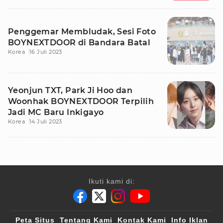
Penggemar Membludak, Sesi Foto
BOYNEXTDOOR di Bandara Batal
Korea
16 Juli 2023
Yeonjun TXT, Park Ji Hoo dan
Woonhak BOYNEXTDOOR Terpilih
Jadi MC Baru Inkigayo
Korea
14 Juli 2023
Ikuti kami di:
Peta Situs
Tentang Kami
Kontak Kami
Info Iklan