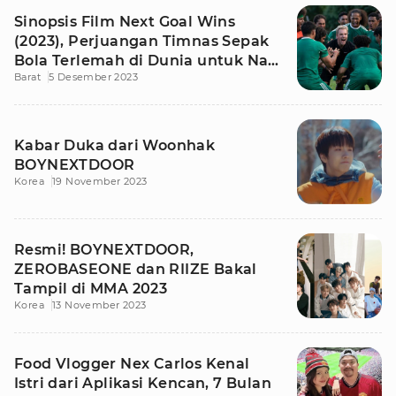
Sinopsis Film Next Goal Wins
(2023), Perjuangan Timnas Sepak
Bola Terlemah di Dunia untuk Naik
Barat
5 Desember 2023
Kelas
Kabar Duka dari Woonhak
BOYNEXTDOOR
Korea
19 November 2023
Resmi! BOYNEXTDOOR,
ZEROBASEONE dan RIIZE Bakal
Tampil di MMA 2023
Korea
13 November 2023
Food Vlogger Nex Carlos Kenal
Istri dari Aplikasi Kencan, 7 Bulan