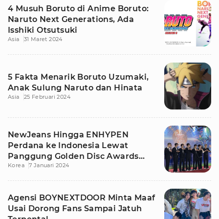
4 Musuh Boruto di Anime Boruto:
Naruto Next Generations, Ada
Isshiki Otsutsuki
Asia
31 Maret 2024
5 Fakta Menarik Boruto Uzumaki,
Anak Sulung Naruto dan Hinata
Asia
25 Februari 2024
NewJeans Hingga ENHYPEN
Perdana ke Indonesia Lewat
Panggung Golden Disc Awards
Korea
7 Januari 2024
2024 Jakarta
Agensi BOYNEXTDOOR Minta Maaf
Usai Dorong Fans Sampai Jatuh