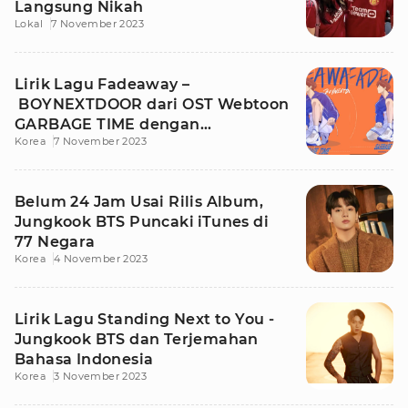
Langsung Nikah
Lokal
7 November 2023
Lirik Lagu Fadeaway –
BOYNEXTDOOR dari OST Webtoon
GARBAGE TIME dengan
Korea
7 November 2023
Terjemahan Bahasa Indonesia
Belum 24 Jam Usai Rilis Album,
Jungkook BTS Puncaki iTunes di
77 Negara
Korea
4 November 2023
Lirik Lagu Standing Next to You -
Jungkook BTS dan Terjemahan
Bahasa Indonesia
Korea
3 November 2023