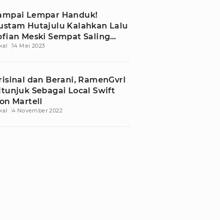
ampai Lempar Handuk!
ustam Hutajulu Kalahkan Lalu
ofian Meski Sempat Saling
kal
14 Mei 2023
iting
risinal dan Berani, RamenGvrl
itunjuk Sebagai Local Swift
con Martell
kal
4 November 2022