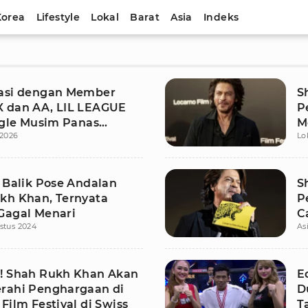
Korea
Lifestyle
Lokal
Barat
Asia
Indeks
asi dengan Member
S
 dan AA, LIL LEAGUE
P
ingle Musim Panas
M
 2026
Lo
J
i Balik Pose Andalan
S
kh Khan, Ternyata
P
Gagal Menari
C
stus 2024
As
F
! Shah Rukh Khan Akan
E
rahi Penghargaan di
D
Film Festival di Swiss
T