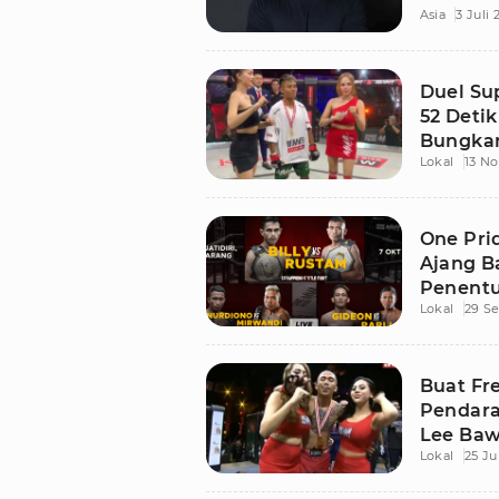
Asia
3 Juli
Duel Su
52 Deti
Bungkam
Lokal
13 N
One Pri
Ajang B
Penentua
Lokal
29 S
Buat Fre
Pendar
Lee Baw
Lokal
25 Ju
Pride 