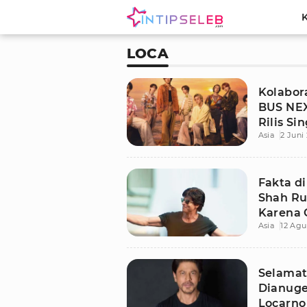
LOCA
Kolabor
BUS NEX
Rilis S
Asia
2 Juni
“LOCA”
Fakta d
Shah Ru
Karena 
Asia
12 Agu
Selamat
Dianuge
Locarno 