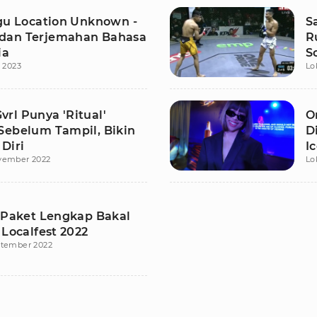
agu Location Unknown -
S
dan Terjemahan Bahasa
R
ia
S
i 2023
Lo
P
rl Punya 'Ritual'
O
Sebelum Tampil, Bikin
D
Diri
I
vember 2022
Lo
l Paket Lengkap Bakal
 Localfest 2022
ptember 2022