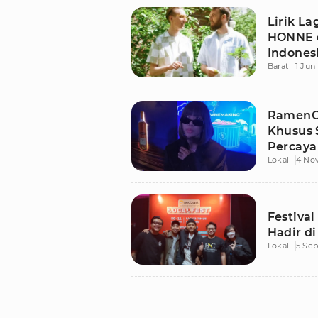
Lirik L
HONNE 
Indones
Barat
1 Jun
RamenGv
Khusus 
Percaya 
Lokal
4 No
Festiva
Hadir di
Lokal
5 Se