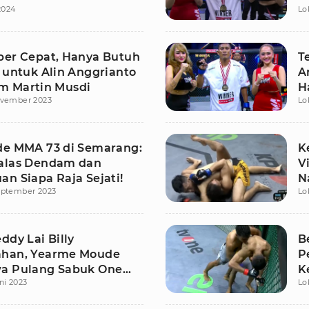
 2024
Lo
K
per Cepat, Hanya Butuh
T
k untuk Alin Anggrianto
A
 Martin Musdi
H
ovember 2023
Lo
P
de MMA 73 di Semarang:
K
alas Dendam dan
V
n Siapa Raja Sejati!
N
eptember 2023
Lo
ddy Lai Billy
B
ahan, Yearme Moude
P
a Pulang Sabuk One
K
ni 2023
Lo
MMA
G