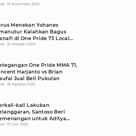
kal
13 November 2023
orban
erus Menekan Yohanes
manutur Kalahkan Bagus
anafi di One Pride 73 Local
kal
21 Oktober 2023
ride Semarang
etegangan One Pride MMA 71,
incent Harjanto vs Brian
aufal Jual Beli Pukulan
kal
19 Agustus 2023
erkali-kali Lakukan
elanggaran, Santoso Beri
emenangan untuk Aditya
kal
17 Juni 2023
inting di One Pride MMA