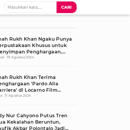
CARI
hah Rukh Khan Ngaku Punya
erpustakaan Khusus untuk
enyimpan Penghargaan,
kal
19 Agustus 2024
umlahnya 300!
hah Rukh Khan Terima
enghargaan 'Pardo Alla
arriera' di Locarno Film
ia
11 Agustus 2024
estival di Swiss
dy Nur Cahyono Putus Tren
ua Kekalahan Beruntun,
aufik Akbar Polontalo Jadi