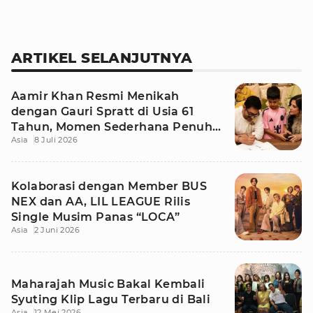
ARTIKEL SELANJUTNYA
Aamir Khan Resmi Menikah
dengan Gauri Spratt di Usia 61
Tahun, Momen Sederhana Penuh
Asia
8 Juli 2026
Kehangatan
Kolaborasi dengan Member BUS
NEX dan AA, LIL LEAGUE Rilis
Single Musim Panas “LOCA”
Asia
2 Juni 2026
Maharajah Music Bakal Kembali
Syuting Klip Lagu Terbaru di Bali
Asia
12 Mei 2026