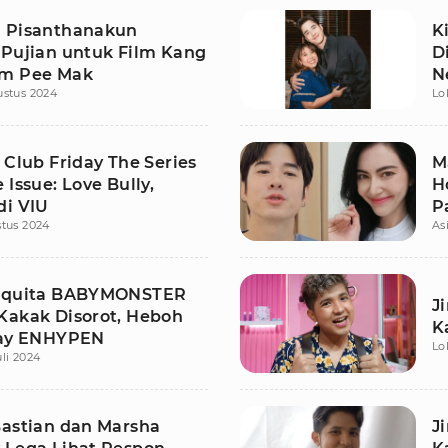
 Pisanthanakun
K
 Pujian untuk Film Kang
D
om Pee Mak
Ne
ustus 2024
Lo
 Club Friday The Series
M
 Issue: Love Bully,
H
di VIU
P
tus 2024
As
hiquita BABYMONSTER
J
Kakak Disorot, Heboh
K
Jay ENHYPEN
Lo
uli 2024
Bastian dan Marsha
J