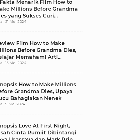
 Fakta Menarik Film How to
ake Millions Before Grandma
ies yang Sukses Curi
ia
21 Mei 2024
erhatian Penonton!
eview Film How to Make
illions Before Grandma Dies,
elajar Memahami Arti
ia
15 Mei 2024
eluarga
inopsis How to Make Millions
efore Grandma Dies, Upaya
ucu Bahagiakan Nenek
ia
9 Mei 2024
inopsis Love At First Night,
isah Cinta Rumiit Dibintangi
aya Urassaya dan Mark Prin