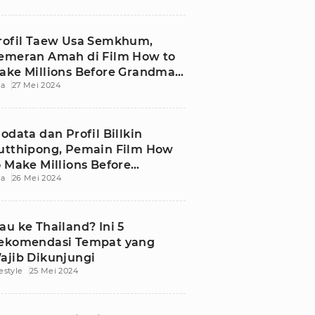
rofil Taew Usa Semkhum,
emeran Amah di Film How to
ake Millions Before Grandma
ia
27 Mei 2024
ies
iodata dan Profil Billkin
utthipong, Pemain Film How
o Make Millions Before
ia
26 Mei 2024
randma Dies
au ke Thailand? Ini 5
ekomendasi Tempat yang
ajib Dikunjungi
festyle
25 Mei 2024