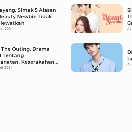
ayang, Simak 5 Alasan
S
eauty Newbie Tidak
T
ilewatkan
G
et 2024
As
s The Outing, Drama
D
d Tentang
t
anatan, Keserakahan
As
et 2024
cemburuan