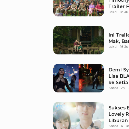
Timothy
Trailer
Lokal
18 Ju
Mak
Ini Tra
Mak, Ba
Lokal
16 Ju
Demi Sy
Lisa BL
ke Setia
Korea
28 J
Sukses 
Lovely 
Liburan 
Korea
6 Ju