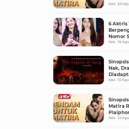
Asia
20 Agu
Terungk
6 Aktris
Berpeng
Nomor S
Asia
16 Agu
Sinopsi
Nak, Dr
Diadapta
Asia
15 Agu
Sinopsi
Matira R
Plaipho
Asia
14 Agu
Perasaa