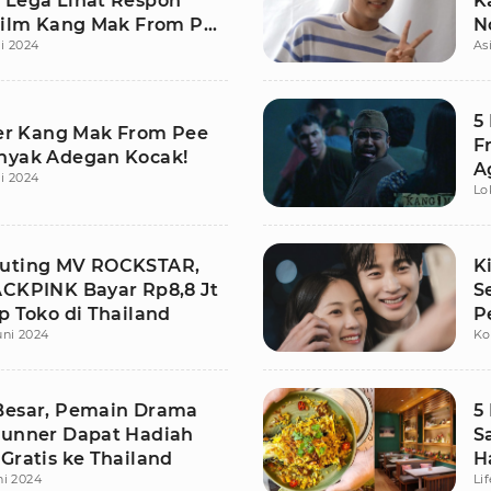
 Lega Lihat Respon
K
 Film Kang Mak From Pee
N
li 2024
As
5
iler Kang Mak From Pee
F
nyak Adegan Kocak!
A
li 2024
Lo
uting MV ROCKSTAR,
K
ACKPINK Bayar Rp8,8 Jt
S
p Toko di Thailand
P
uni 2024
Ko
T
Besar, Pemain Drama
5
Runner Dapat Hadiah
S
Gratis ke Thailand
H
ni 2024
Li