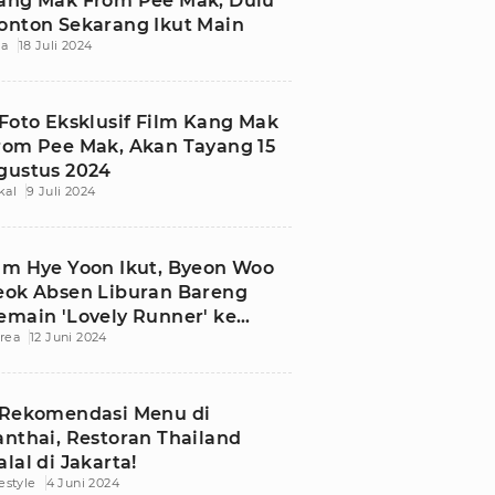
ang Mak From Pee Mak, Dulu
onton Sekarang Ikut Main
ia
18 Juli 2024
 Foto Eksklusif Film Kang Mak
rom Pee Mak, Akan Tayang 15
gustus 2024
kal
9 Juli 2024
im Hye Yoon Ikut, Byeon Woo
eok Absen Liburan Bareng
emain 'Lovely Runner' ke
rea
12 Juni 2024
hailand
 Rekomendasi Menu di
anthai, Restoran Thailand
alal di Jakarta!
festyle
4 Juni 2024