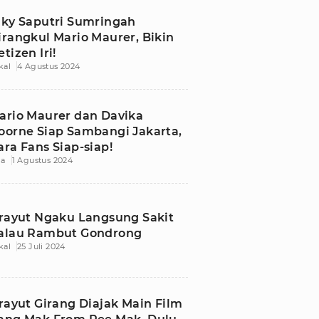
iky Saputri Sumringah
irangkul Mario Maurer, Bikin
tizen Iri!
kal
4 Agustus 2024
ario Maurer dan Davika
oorne Siap Sambangi Jakarta,
ara Fans Siap-siap!
ia
1 Agustus 2024
irayut Ngaku Langsung Sakit
alau Rambut Gondrong
kal
25 Juli 2024
irayut Girang Diajak Main Film