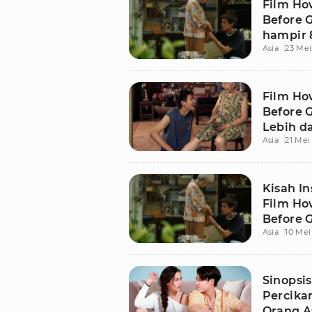
Film Ho
Before 
hampir 
Asia
23 Mei
Para Pe
Film Ho
Before 
Lebih d
Asia
21 Mei
di Hari 
Kisah In
Film Ho
Before 
Asia
10 Mei
Sinopsis
Percika
Orang A