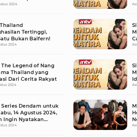
stus 2024
As
ap!
 Thailand
S
hasilan Tertinggi,
M
atu Bukan Baifern!
C
stus 2024
As
D
s The Legend of Nang
S
ama Thailand yang
M
si Dari Cerita Rakyat
I
stus 2024
As
P
s Series Dendam untuk
M
abu, 14 Agustus 2024,
H
n Ingin Nyatakan
N
stus 2024
As
n ke Wanda
P