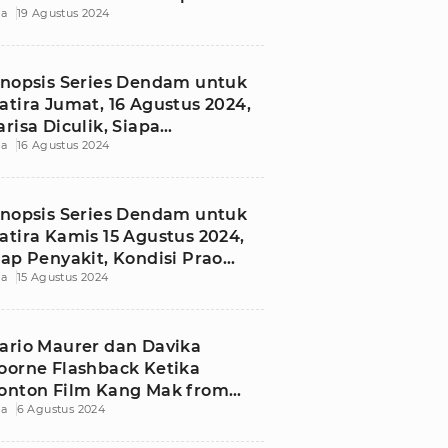
ia
19 Agustus 2024
inopsis Series Dendam untuk
atira Jumat, 16 Agustus 2024,
arisa Diculik, Siapa
ia
16 Agustus 2024
alangnya?
inopsis Series Dendam untuk
atira Kamis 15 Agustus 2024,
dap Penyakit, Kondisi Prao
ia
15 Agustus 2024
loy Memburuk
ario Maurer dan Davika
oorne Flashback Ketika
onton Film Kang Mak from
ia
6 Agustus 2024
ee Mak