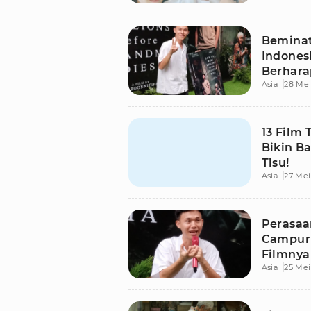
Bemina
Indonesi
Berhara
Asia
28 Mei
13 Film 
Bikin Ba
Tisu!
Asia
27 Mei
Perasaa
Campur 
Filmnya
Asia
25 Mei
Penonto