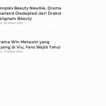
inopsis Beauty Newbie, Drama
hailand Diadaptasi dari Drakor
angnam Beauty
ia
25 Maret 2024
rama Win Metawin yang
ayang di Viu, Fans Wajib Tahu!
ia
17 Maret 2024