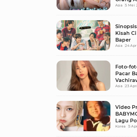
Asia
5 Mei 
Sinopsis
Kisah C
Baper
Asia
24 Apr
Foto-fo
Pacar B
Vachira
Asia
23 Apr
Video P
BABYMON
Lagu Po
Korea
5 Apr