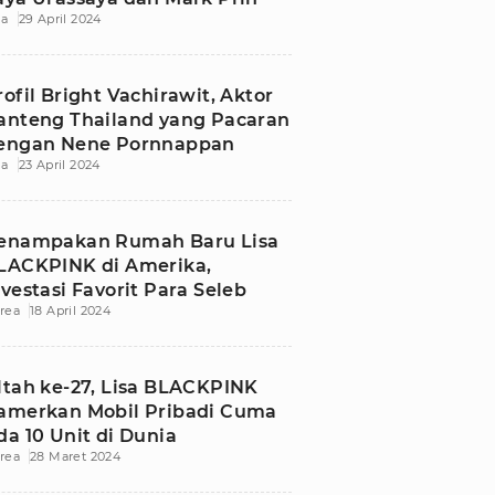
ia
29 April 2024
rofil Bright Vachirawit, Aktor
anteng Thailand yang Pacaran
engan Nene Pornnappan
ia
23 April 2024
enampakan Rumah Baru Lisa
LACKPINK di Amerika,
nvestasi Favorit Para Seleb
rea
18 April 2024
ltah ke-27, Lisa BLACKPINK
amerkan Mobil Pribadi Cuma
da 10 Unit di Dunia
rea
28 Maret 2024