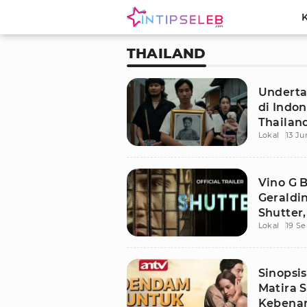
THAILAND
Undertak
di Indon
Thailand
Lokal
13 Ju
Vino G 
Geraldi
Shutter
Lokal
19 S
Tayangn
Sinopsi
Matira S
Kebenar