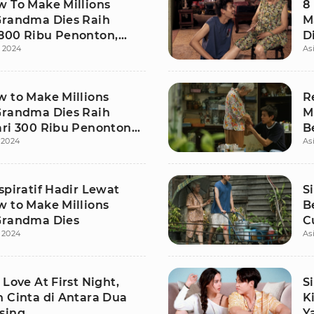
w To Make Millions
8
Grandma Dies Raih
M
800 Ribu Penonton,
D
 2024
As
main Bahagia
P
w to Make Millions
R
Grandma Dies Raih
M
ari 300 Ribu Penonton
B
 2024
As
ke-5
K
spiratif Hadir Lewat
S
w to Make Millions
B
Grandma Dies
C
 2024
As
 Love At First Night,
S
n Cinta di Antara Dua
K
sing
Y