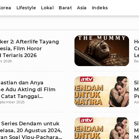
Korea
Lifestyle
Lokal
Barat
Asia
Indeks
er 2: Afterlife Tayang
H
esia, Film Horor
C
 Terlaris 2026
L
ni 2026
Ba
Bastian dan Anya
S
ne Adu Akting di Film
M
, Catat Tanggal
P
eptember 2025
As
ya!
s Series Dendam untuk
S
elasa, 20 Agustus 2024,
M
an Soal Vipu-Pachara
M