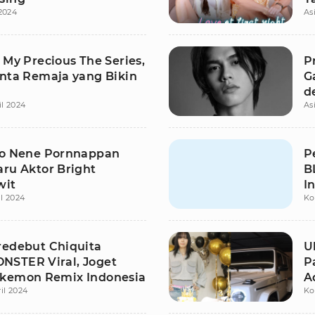
2024
As
 My Precious The Series,
P
inta Remaja yang Bikin
G
d
il 2024
As
to Nene Pornnappan
P
aru Aktor Bright
B
wit
I
il 2024
Ko
redebut Chiquita
U
STER Viral, Joget
P
kemon Remix Indonesia
A
il 2024
Ko