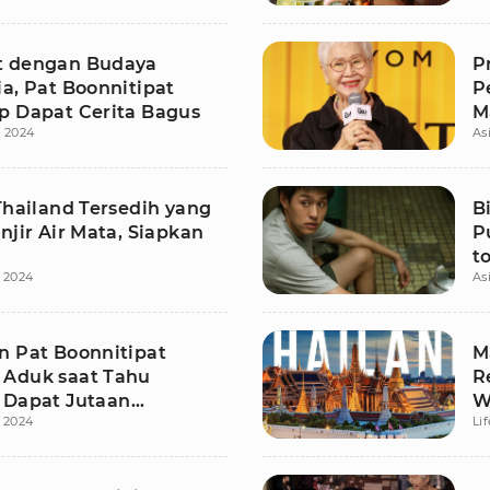
t dengan Budaya
P
a, Pat Boonnitipat
P
p Dapat Cerita Bagus
M
 2024
As
D
Thailand Tersedih yang
B
njir Air Mata, Siapkan
P
t
 2024
As
G
n Pat Boonnitipat
M
Aduk saat Tahu
R
 Dapat Jutaan
W
 2024
Li
n di Indonesia