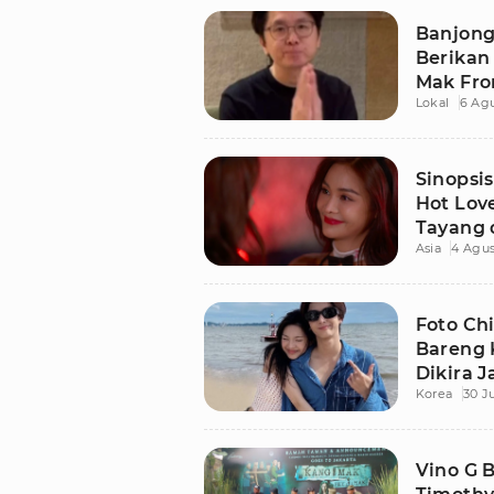
Banjong
Berikan
Mak Fr
Lokal
6 Ag
Sinopsis
Hot Love
Tayang 
Asia
4 Agus
Foto C
Bareng 
Dikira 
Korea
30 J
Vino G 