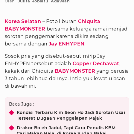
Oleh
Julita Robiatul Adawiah
:
Korea Selatan
– Foto liburan
Chiquita
BABYMONSTER
bersama keluarga ramai menjadi
sorotan penggemar karena dikira sedang
bersama dengan
Jay ENHYPEN
.
Sosok pria yang disebut-sebut mirip Jay
ENHYPEN tersebut adalah
Copper Dechawat
,
kakak dari Chiquita
BABYMONSTER
yang berusia
3 tahun lebih tua dairnya. Intip yuk lewat ulasan
di bawah ini.
Baca Juga :
Kondisi Terbaru Kim Seon Ho Jadi Sorotan Usai
Terseret Dugaan Penggelapan Pajak
Drakor Boleh Jadul, Tapi Cara Penulis KBM
Cari Makan Halal di Korea Sudah Pakai