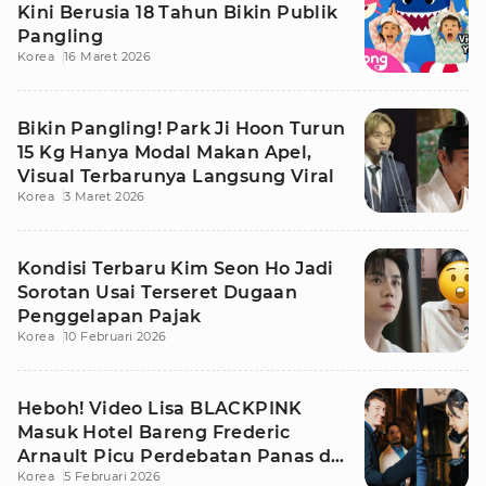
Kini Berusia 18 Tahun Bikin Publik
Pangling
Korea
16 Maret 2026
Bikin Pangling! Park Ji Hoon Turun
15 Kg Hanya Modal Makan Apel,
Visual Terbarunya Langsung Viral
Korea
3 Maret 2026
Kondisi Terbaru Kim Seon Ho Jadi
Sorotan Usai Terseret Dugaan
Penggelapan Pajak
Korea
10 Februari 2026
Heboh! Video Lisa BLACKPINK
Masuk Hotel Bareng Frederic
Arnault Picu Perdebatan Panas di
Korea
5 Februari 2026
Medsos