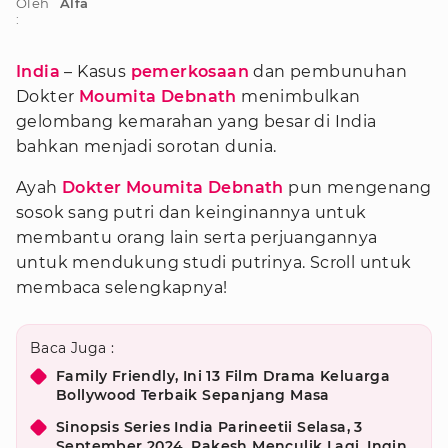
Oleh
Alfa
:
India
– Kasus
pemerkosaan
dan pembunuhan
Dokter
Moumita Debnath
menimbulkan
gelombang kemarahan yang besar di India
bahkan menjadi sorotan dunia.
Ayah
Dokter Moumita Debnath
pun mengenang
sosok sang putri dan keinginannya untuk
membantu orang lain serta perjuangannya
untuk mendukung studi putrinya. Scroll untuk
membaca selengkapnya!
Baca Juga :
Family Friendly, Ini 13 Film Drama Keluarga
Bollywood Terbaik Sepanjang Masa
Sinopsis Series India Parineetii Selasa, 3
September 2024, Rakesh Menculik Lagi, Ingin