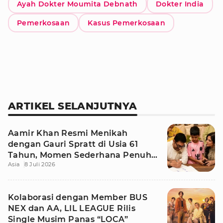
Ayah Dokter Moumita Debnath
Dokter India
Pemerkosaan
Kasus Pemerkosaan
ARTIKEL SELANJUTNYA
Aamir Khan Resmi Menikah
dengan Gauri Spratt di Usia 61
Tahun, Momen Sederhana Penuh
Asia
8 Juli 2026
Kehangatan
Kolaborasi dengan Member BUS
NEX dan AA, LIL LEAGUE Rilis
Single Musim Panas “LOCA”