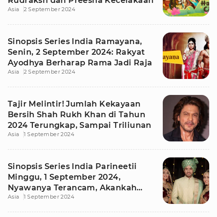
Rudraksh dan Preesha Kecelakaan
Asia
2 September 2024
Sinopsis Series India Ramayana,
Senin, 2 September 2024: Rakyat
Ayodhya Berharap Rama Jadi Raja
Asia
2 September 2024
Tajir Melintir! Jumlah Kekayaan
Bersih Shah Rukh Khan di Tahun
2024 Terungkap, Sampai Triliunan
Asia
1 September 2024
Sinopsis Series India Parineetii
Minggu, 1 September 2024,
Nyawanya Terancam, Akankah
Asia
1 September 2024
Pari Selamat?