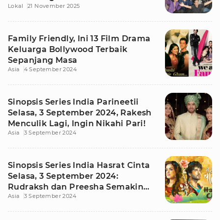
Lokal
21 November 2025
Family Friendly, Ini 13 Film Drama
Keluarga Bollywood Terbaik
Sepanjang Masa
Asia
4 September 2024
Sinopsis Series India Parineetii
Selasa, 3 September 2024, Rakesh
Menculik Lagi, Ingin Nikahi Pari!
Asia
3 September 2024
Sinopsis Series India Hasrat Cinta
Selasa, 3 September 2024:
Rudraksh dan Preesha Semakin
Asia
3 September 2024
Dekat