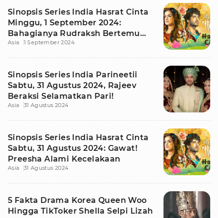
Sinopsis Series India Hasrat Cinta
Minggu, 1 September 2024:
Bahagianya Rudraksh Bertemu
Asia
1 September 2024
Preesha
Sinopsis Series India Parineetii
Sabtu, 31 Agustus 2024, Rajeev
Beraksi Selamatkan Pari!
Asia
31 Agustus 2024
Sinopsis Series India Hasrat Cinta
Sabtu, 31 Agustus 2024: Gawat!
Preesha Alami Kecelakaan
Asia
31 Agustus 2024
5 Fakta Drama Korea Queen Woo
Hingga TikToker Shella Selpi Lizah