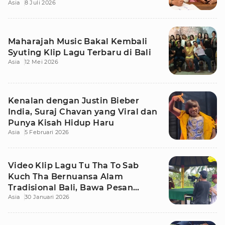
Asia
8 Juli 2026
Kehangatan
Maharajah Music Bakal Kembali
Syuting Klip Lagu Terbaru di Bali
Asia
12 Mei 2026
Kenalan dengan Justin Bieber
India, Suraj Chavan yang Viral dan
Punya Kisah Hidup Haru
Asia
5 Februari 2026
Video Klip Lagu Tu Tha To Sab
Kuch Tha Bernuansa Alam
Tradisional Bali, Bawa Pesan
Asia
30 Januari 2026
Kedamaian