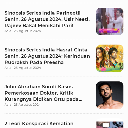
Sinopsis Series India Parineetii
Senin, 26 Agustus 2024, Usir Neeti,
Rajeev Bakal Menikahi Pari!
Asia
26 Agustus 2024
Sinopsis Series India Hasrat Cinta
Senin, 26 Agustus 2024: Kerinduan
Rudraksh Pada Preesha
Asia
26 Agustus 2024
John Abraham Soroti Kasus
Pemerkosaan Dokter, Kritik
Kurangnya Didikan Ortu pada
Asia
25 Agustus 2024
Anak Lelaki
2 Teori Konspirasi Kematian