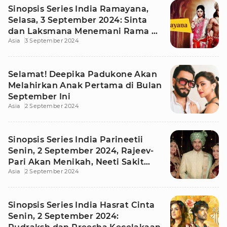
Sinopsis Series India Ramayana,
Selasa, 3 September 2024: Sinta
dan Laksmana Menemani Rama ke
Asia
3 September 2024
Hutan
Selamat! Deepika Padukone Akan
Melahirkan Anak Pertama di Bulan
September Ini
Asia
2 September 2024
Sinopsis Series India Parineetii
Senin, 2 September 2024, Rajeev-
Pari Akan Menikah, Neeti Sakit
Asia
2 September 2024
Hati
Sinopsis Series India Hasrat Cinta
Senin, 2 September 2024: