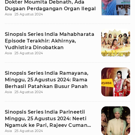
Dokter Moumita Debnath, Ada
Dugaan Perdagangan Organ Ilegal
Asia
25 Agustus 2024
Sinopsis Series India Mahabharata
Episode Terakhir: Akhirnya,
Yudhistira Dinobatkan
Asia
25 Agustus 2024
Sinopsis Series India Ramayana,
Minggu, 25 Agustus 2024: Rama
Berhasil Patahkan Busur Panah
Asia
25 Agustus 2024
Sinopsis Series India Parineetii
Minggu, 25 Agustus 2024: Neeti
Ngamuk ke Pari, Rajeev Cuman
Asia
25 Agustus 2024
Diam