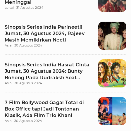
Meninggal
Lokal
31 Agustus 2024
Sinopsis Series India Parineetii
Jumat, 30 Agustus 2024, Rajeev
Masih Memikirkan Neeti
Asia
30 Agustus 2024
Sinopsis Series India Hasrat Cinta
Jumat, 30 Agustus 2024: Bunty
Bohong Pada Rudraksh Soal
Asia
30 Agustus 2024
Preesha
7 Film Bollywood Gagal Total di
Box Office tapi Jadi Tontonan
Klasik, Ada Film Trio Khan!
Asia
30 Agustus 2024