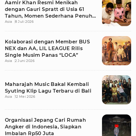
Aamir Khan Resmi Menikah
dengan Gauri Spratt di Usia 61
Tahun, Momen Sederhana Penuh
Asia
8 Juli 2026
Kehangatan
Kolaborasi dengan Member BUS
NEX dan AA, LIL LEAGUE Rilis
Single Musim Panas “LOCA”
Asia
2 Juni 2026
Maharajah Music Bakal Kembali
Syuting Klip Lagu Terbaru di Bali
Asia
12 Mei 2026
Organisasi Jepang Cari Rumah
Angker di Indonesia, Siapkan
Imbalan Rp50 Juta