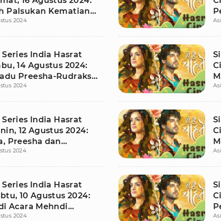
mat, 16 Agustus 2024:
C
h Palsukan Kematian
P
stus 2024
As
R
 Series India Hasrat
S
bu, 14 Agustus 2024:
C
adu Preesha-Rudraksh
M
stus 2024
As
R
 Series India Hasrat
S
nin, 12 Agustus 2024:
C
a, Preesha dan
M
stus 2024
As
h Menikah!
R
 Series India Hasrat
S
btu, 10 Agustus 2024:
C
 di Acara Mehndi
P
stus 2024
As
P