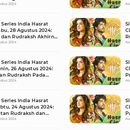
stus 2024
As
eesha
M
 Series India Hasrat
S
abu, 28 Agustus 2024:
C
 dan Rudraksh Akhirnya
R
stus 2024
As
 Lagi
Y
 Series India Hasrat
S
nin, 26 Agustus 2024:
C
an Rudraksh Pada
P
stus 2024
As
P
 Series India Hasrat
S
btu, 24 Agustus 2024:
C
tan Rudraksh dan
P
stus 2024
As
M