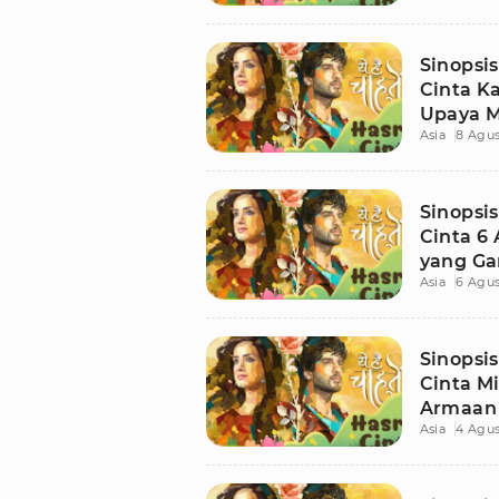
Sinopsis
Cinta Ka
Upaya 
Asia
8 Agus
dan Pre
Sinopsis
Cinta 6
yang Ga
Asia
6 Agus
Rudrak
Sinopsis
Cinta M
Armaan
Asia
4 Agus
Preesha