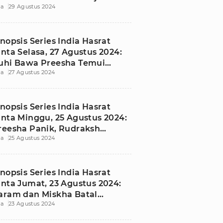
ia
29 Agustus 2024
enjauh
inopsis Series India Hasrat
inta Selasa, 27 Agustus 2024:
uhi Bawa Preesha Temui
ia
27 Agustus 2024
uvraj
inopsis Series India Hasrat
inta Minggu, 25 Agustus 2024:
reesha Panik, Rudraksh
ia
25 Agustus 2024
ergoki Dirinya
inopsis Series India Hasrat
inta Jumat, 23 Agustus 2024:
aram dan Miskha Batal
ia
23 Agustus 2024
enikah?