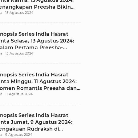
inta Kamis, 15 Agustus 2024:
enangkapan Preesha Bikin
ia
15 Agustus 2024
udraksh Panik
inopsis Series India Hasrat
inta Selasa, 13 Agustus 2024:
alam Pertama Preesha-
ia
13 Agustus 2024
udraksh Terganggu
inopsis Series India Hasrat
inta Minggu, 11 Agustus 2024:
omen Romantis Preesha dan
ia
11 Agustus 2024
udraksh
inopsis Series India Hasrat
inta Jumat, 9 Agustus 2024:
engakuan Rudraksh di
ia
9 Agustus 2024
ernikahan Preesha