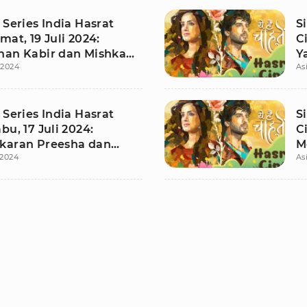
 Series India Hasrat
S
mat, 19 Juli 2024:
C
han Kabir dan Mishka
Y
i 2024
As
acau
d
 Series India Hasrat
S
bu, 17 Juli 2024:
C
karan Preesha dan
M
 2024
As
sh
R