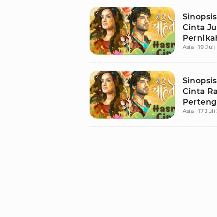
Sinopsis
Cinta Ju
Pernika
Asia
19 Jul
Bikin K
Sinopsis
Cinta Ra
Perteng
Asia
17 Juli
Rudrak