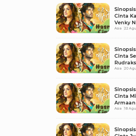
Sinopsis
Cinta Ka
Venky N
Asia
22 Agu
Rudraks
Sinopsis
Cinta Se
Rudraks
Asia
20 Agu
Perubah
Sinopsis
Cinta M
Armaan 
Asia
18 Agu
Luar Ne
Sinopsis