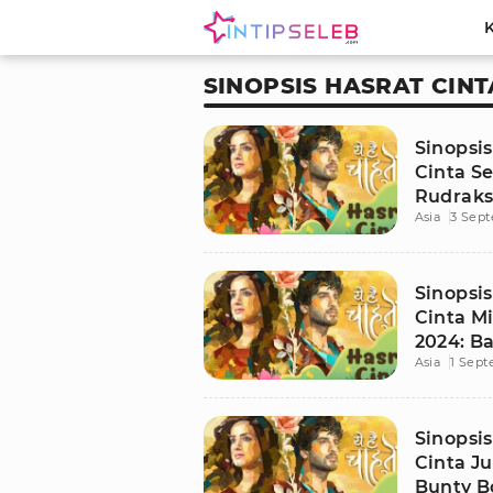
SINOPSIS HASRAT CINT
Sinopsis
Cinta Se
Rudraks
Asia
3 Sep
Dekat
Sinopsis
Cinta M
2024: B
Asia
1 Sep
Bertemu
Sinopsis
Cinta J
Bunty B