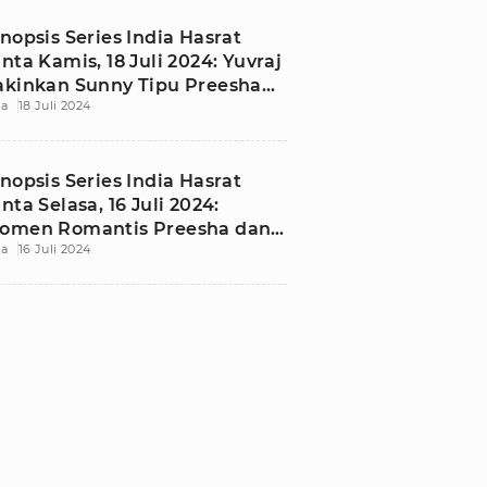
inopsis Series India Hasrat
inta Kamis, 18 Juli 2024: Yuvraj
akinkan Sunny Tipu Preesha
ia
18 Juli 2024
an Rudra
inopsis Series India Hasrat
inta Selasa, 16 Juli 2024:
omen Romantis Preesha dan
ia
16 Juli 2024
udraksh