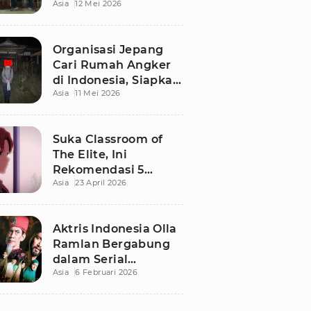
Asia
12 Mei 2026
Terbaru di Bali
Organisasi Jepang
Cari Rumah Angker
di Indonesia, Siapkan
Asia
11 Mei 2026
Imbalan Rp50 Juta
Suka Classroom of
The Elite, Ini
Rekomendasi 5
Asia
23 April 2026
Anime yang Wajib
Ditonton
Aktris Indonesia Olla
Ramlan Bergabung
dalam Serial
Asia
6 Februari 2026
Malaysia 'Walid', Apa
Perannya?