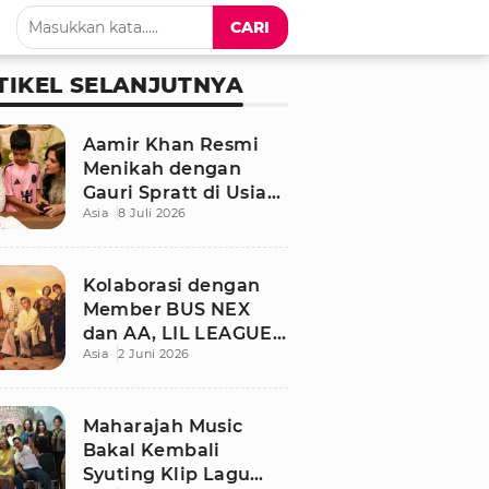
CARI
TIKEL SELANJUTNYA
Aamir Khan Resmi
Menikah dengan
Gauri Spratt di Usia
Asia
8 Juli 2026
61 Tahun, Momen
Sederhana Penuh
Kehangatan
Kolaborasi dengan
Member BUS NEX
dan AA, LIL LEAGUE
Asia
2 Juni 2026
Rilis Single Musim
Panas “LOCA”
Maharajah Music
Bakal Kembali
Syuting Klip Lagu