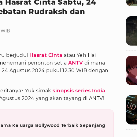
a Hasrat Cinta Sabtu, 24
debatan Rudraksh dan
0 WIB
ru berjudul
Hasrat Cinta
atau Yeh Hai
 menemani penonton setia
ANTV
di mana
u, 24 Agustus 2024 pukul 12.30 WIB dengan
 ceritanya? Yuk simak
sinopsis series India
4 Agustus 2024 yang akan tayang di ANTV!
m Drama Keluarga Bollywood Terbaik Sepanjang