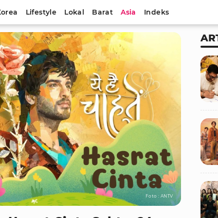
Korea
Lifestyle
Lokal
Barat
Asia
Indeks
AR
Foto : ANTV