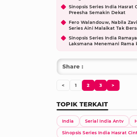
Sinopsis Series India Hasrat
Preesha Semakin Dekat
Fero Walandouw, Nabila Zav
Series Aini Malaikat Tak Ber
Sinopsis Series India Ramaya
Laksmana Menemani Rama 
Share :
<
1
2
3
>
TOPIK TERKAIT
India
Serial India Antv
Sinopsis Series India Hasrat Cin