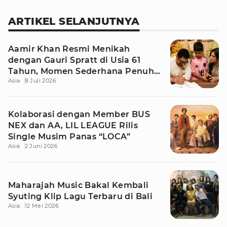
ARTIKEL SELANJUTNYA
Aamir Khan Resmi Menikah
dengan Gauri Spratt di Usia 61
Tahun, Momen Sederhana Penuh
Asia
8 Juli 2026
Kehangatan
Kolaborasi dengan Member BUS
NEX dan AA, LIL LEAGUE Rilis
Single Musim Panas “LOCA”
Asia
2 Juni 2026
Maharajah Music Bakal Kembali
Syuting Klip Lagu Terbaru di Bali
Asia
12 Mei 2026