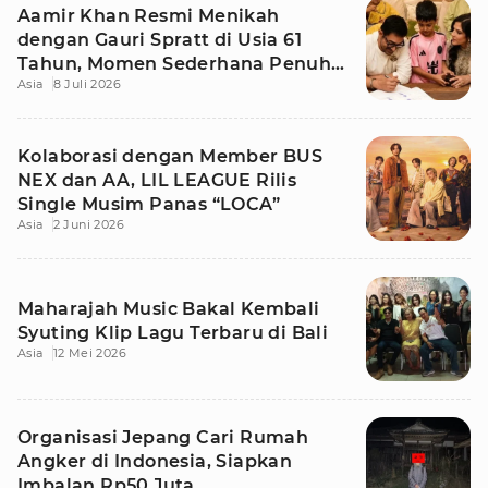
Aamir Khan Resmi Menikah
dengan Gauri Spratt di Usia 61
Tahun, Momen Sederhana Penuh
Asia
8 Juli 2026
Kehangatan
Kolaborasi dengan Member BUS
NEX dan AA, LIL LEAGUE Rilis
Single Musim Panas “LOCA”
Asia
2 Juni 2026
Maharajah Music Bakal Kembali
Syuting Klip Lagu Terbaru di Bali
Asia
12 Mei 2026
Organisasi Jepang Cari Rumah
Angker di Indonesia, Siapkan
Imbalan Rp50 Juta