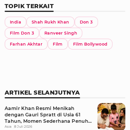
TOPIK TERKAIT
India
Shah Rukh Khan
Don 3
Film Don 3
Ranveer Singh
Farhan Akhtar
Film
Film Bollywood
ARTIKEL SELANJUTNYA
Aamir Khan Resmi Menikah
dengan Gauri Spratt di Usia 61
Tahun, Momen Sederhana Penuh
Asia
8 Juli 2026
Kehangatan