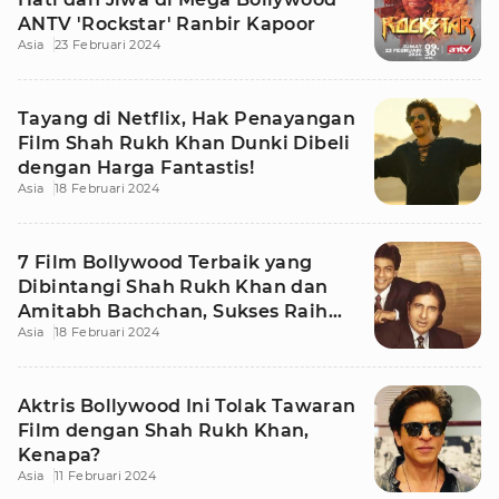
ANTV 'Rockstar' Ranbir Kapoor
Asia
23 Februari 2024
Tayang di Netflix, Hak Penayangan
Film Shah Rukh Khan Dunki Dibeli
dengan Harga Fantastis!
Asia
18 Februari 2024
7 Film Bollywood Terbaik yang
Dibintangi Shah Rukh Khan dan
Amitabh Bachchan, Sukses Raih
Asia
18 Februari 2024
Box Office
Aktris Bollywood Ini Tolak Tawaran
Film dengan Shah Rukh Khan,
Kenapa?
Asia
11 Februari 2024