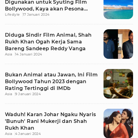
Digunakan untuk Syuting Film
Bollywood, Kaya akan Pesona
Lifestyle
17 Januari 2024
Alam!
Diduga Sindir Film Animal, Shah
Rukh Khan Ogah Kerja Sama
Bareng Sandeep Reddy Vanga
Asia
14 Januari 2024
Bukan Animal atau Jawan, Ini Film
Bollywood Tahun 2023 dengan
Rating Tertinggi di IMDb
Asia
9 Januari 2024
Waduh! Karan Johar Ngaku Nyaris
'Bunuh' Rani Mukerji dan Shah
Rukh Khan
Asia
4 Januari 2024