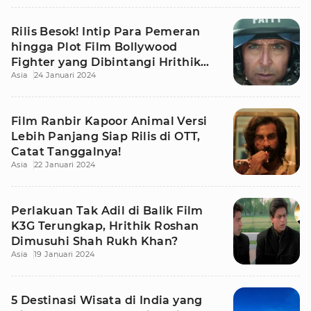
Rilis Besok! Intip Para Pemeran
hingga Plot Film Bollywood
Fighter yang Dibintangi Hrithik
Asia
24 Januari 2024
Roshan
Film Ranbir Kapoor Animal Versi
Lebih Panjang Siap Rilis di OTT,
Catat Tanggalnya!
Asia
22 Januari 2024
Perlakuan Tak Adil di Balik Film
K3G Terungkap, Hrithik Roshan
Dimusuhi Shah Rukh Khan?
Asia
19 Januari 2024
5 Destinasi Wisata di India yang