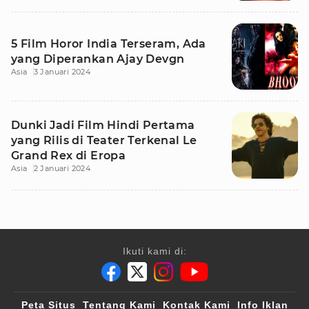
5 Film Horor India Terseram, Ada
yang Diperankan Ajay Devgn
Asia
3 Januari 2024
Dunki Jadi Film Hindi Pertama
yang Rilis di Teater Terkenal Le
Grand Rex di Eropa
Asia
2 Januari 2024
Ikuti kami di:
Peta Situs
Tentang Kami
Kontak Kami
Info Iklan