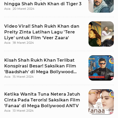
hingga Shah Rukh Khan di Tiger 3
Asia
20 Maret 2024
Video Viral! Shah Rukh Khan dan
Preity Zinta Latihan Lagu 'Tere
Liye' untuk Film 'Veer Zaara'
Asia
18 Maret 2024
Kisah Shah Rukh Khan Terlibat
Konspirasi Besar! Saksikan Film
'Baadshah' di Mega Bollywood
Asia
15 Maret 2024
ANTV
Ketika Wanita Tuna Netera Jatuh
Cinta Pada Teroris! Saksikan Film
'Fanaa' di Mega Bollywood ANTV
Asia
13 Maret 2024