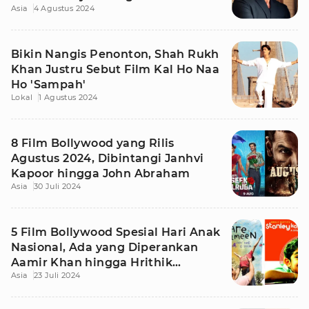
Asia
4 Agustus 2024
Bikin Nangis Penonton, Shah Rukh
Khan Justru Sebut Film Kal Ho Naa
Ho 'Sampah'
Lokal
1 Agustus 2024
8 Film Bollywood yang Rilis
Agustus 2024, Dibintangi Janhvi
Kapoor hingga John Abraham
Asia
30 Juli 2024
5 Film Bollywood Spesial Hari Anak
Nasional, Ada yang Diperankan
Aamir Khan hingga Hrithik
Asia
23 Juli 2024
Roshan!