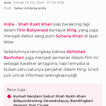
Asia
Jumat, 19 Juli 2024 - 07:20 WIB
Oleh
Sekar Arliprayanda
:
India
–
Shah Rukh Khan
siap berakting lagi
dalam
film Bollywood
bertajuk
King
, yang juga
menjadi debut sang putri
Suhana Khan
di layar
lebar.
Sebelumnya terungkap bahwa
Abhishek
Bachchan
juga menjadi pemeran dalam film ini
sebagai karakter antagonis, tapi ternyata ia
bukan satu-satunya penjahat dalam King. Scroll
yuk untuk informasi selengkapnya@
Baca Juga :
Kumail Nanjiani Sebut Shah Rukh Khan
&ldquo;Seorang Dewa&rdquo;, Bandingkan
dengan Tom Cruise