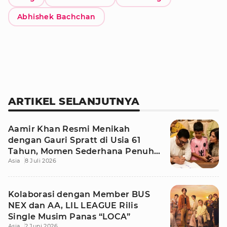
Abhishek Bachchan
ARTIKEL SELANJUTNYA
Aamir Khan Resmi Menikah
dengan Gauri Spratt di Usia 61
Tahun, Momen Sederhana Penuh
Asia
8 Juli 2026
Kehangatan
Kolaborasi dengan Member BUS
NEX dan AA, LIL LEAGUE Rilis
Single Musim Panas “LOCA”
Asia
2 Juni 2026