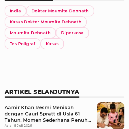
India
Dokter Moumita Debnath
Kasus Dokter Moumita Debnath
Moumita Debnath
Diperkosa
Tes Poligraf
Kasus
ARTIKEL SELANJUTNYA
Aamir Khan Resmi Menikah
dengan Gauri Spratt di Usia 61
Tahun, Momen Sederhana Penuh
Asia
8 Juli 2026
Kehangatan