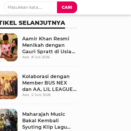
CARI
TIKEL SELANJUTNYA
Aamir Khan Resmi
Menikah dengan
Gauri Spratt di Usia
Asia
8 Juli 2026
61 Tahun, Momen
Sederhana Penuh
Kehangatan
Kolaborasi dengan
Member BUS NEX
dan AA, LIL LEAGUE
Asia
2 Juni 2026
Rilis Single Musim
Panas “LOCA”
Maharajah Music
Bakal Kembali
Syuting Klip Lagu