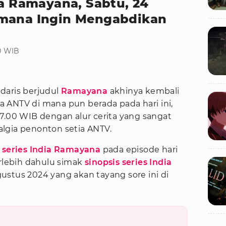
ia Ramayana, Sabtu, 24
smana Ingin Mengabdikan
00 WIB
daris berjudul
Ramayana
akhinya kembali
 ANTV di mana pun berada pada hari ini,
7.00 WIB dengan alur cerita yang sangat
lgia penonton setia ANTV.
i
series India Ramayana
pada episode hari
erlebih dahulu simak
sinopsis series India
Agustus 2024 yang akan tayang sore ini di