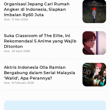
Organisasi Jepang Cari Rumah
Angker di Indonesia, Siapkan
Imbalan Rp50 Juta
Asia
11 Mei 2026
Suka Classroom of The Elite, Ini
Rekomendasi 5 Anime yang Wajib
Ditonton
Asia
23 April 2026
Aktris Indonesia Olla Ramlan
Bergabung dalam Serial Malaysia
'Walid', Apa Perannya?
Asia
6 Februari 2026