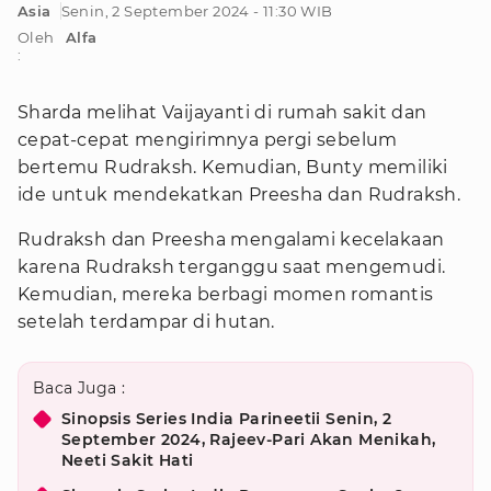
Asia
Senin, 2 September 2024 - 11:30 WIB
Oleh
Alfa
:
Sharda melihat Vaijayanti di rumah sakit dan
cepat-cepat mengirimnya pergi sebelum
bertemu Rudraksh. Kemudian, Bunty memiliki
ide untuk mendekatkan Preesha dan Rudraksh.
Rudraksh dan Preesha mengalami kecelakaan
karena Rudraksh terganggu saat mengemudi.
Kemudian, mereka berbagi momen romantis
setelah terdampar di hutan.
Baca Juga :
Sinopsis Series India Parineetii Senin, 2
September 2024, Rajeev-Pari Akan Menikah,
Neeti Sakit Hati