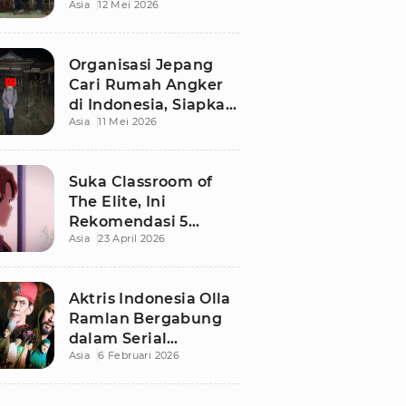
Asia
12 Mei 2026
Terbaru di Bali
Organisasi Jepang
Cari Rumah Angker
di Indonesia, Siapkan
Asia
11 Mei 2026
Imbalan Rp50 Juta
Suka Classroom of
The Elite, Ini
Rekomendasi 5
Asia
23 April 2026
Anime yang Wajib
Ditonton
Aktris Indonesia Olla
Ramlan Bergabung
dalam Serial
Asia
6 Februari 2026
Malaysia 'Walid', Apa
Perannya?