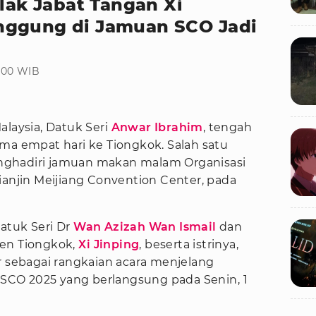
olak Jabat Tangan Xi
nggung di Jamuan SCO Jadi
7:00 WIB
alaysia, Datuk Seri
Anwar Ibrahim
, tengah
ma empat hari ke Tiongkok. Salah satu
nghadiri jamuan makan malam Organisasi
ianjin Meijiang Convention Center, pada
Datuk Seri Dr
Wan Azizah Wan Ismail
dan
den Tiongkok,
Xi Jinping
, beserta istrinya,
r sebagai rangkaian acara menjelang
) SCO 2025 yang berlangsung pada Senin, 1