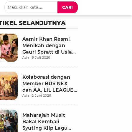
CARI
TIKEL SELANJUTNYA
Aamir Khan Resmi
Menikah dengan
Gauri Spratt di Usia
Asia
8 Juli 2026
61 Tahun, Momen
Sederhana Penuh
Kehangatan
Kolaborasi dengan
Member BUS NEX
dan AA, LIL LEAGUE
Asia
2 Juni 2026
Rilis Single Musim
Panas “LOCA”
Maharajah Music
Bakal Kembali
Syuting Klip Lagu