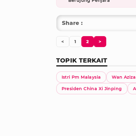
Berujung Penjara
Share :
<
1
2
>
TOPIK TERKAIT
Istri Pm Malaysia
Wan Aziza
Presiden China Xi Jinping
A