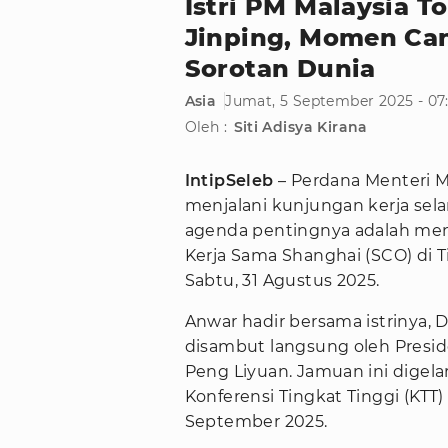
Istri PM Malaysia T
Jinping, Momen Ca
Sorotan Dunia
Asia
Jumat, 5 September 2025 - 0
Oleh :
Siti Adisya Kirana
IntipSeleb
– Perdana Menteri M
menjalani kunjungan kerja sela
agenda pentingnya adalah me
Kerja Sama Shanghai (SCO) di T
Sabtu, 31 Agustus 2025.
Anwar hadir bersama istrinya, 
disambut langsung oleh Presi
Peng Liyuan. Jamuan ini digela
Konferensi Tingkat Tinggi (KTT
September 2025.