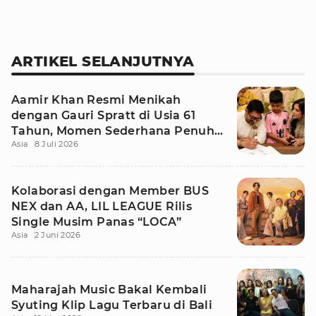
ARTIKEL SELANJUTNYA
Aamir Khan Resmi Menikah
dengan Gauri Spratt di Usia 61
Tahun, Momen Sederhana Penuh
Asia
8 Juli 2026
Kehangatan
Kolaborasi dengan Member BUS
NEX dan AA, LIL LEAGUE Rilis
Single Musim Panas “LOCA”
Asia
2 Juni 2026
Maharajah Music Bakal Kembali
Syuting Klip Lagu Terbaru di Bali