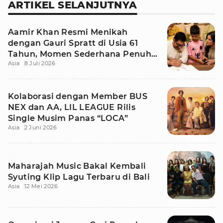
ARTIKEL SELANJUTNYA
Aamir Khan Resmi Menikah
dengan Gauri Spratt di Usia 61
Tahun, Momen Sederhana Penuh
Asia
8 Juli 2026
Kehangatan
Kolaborasi dengan Member BUS
NEX dan AA, LIL LEAGUE Rilis
Single Musim Panas “LOCA”
Asia
2 Juni 2026
Maharajah Music Bakal Kembali
Syuting Klip Lagu Terbaru di Bali
Asia
12 Mei 2026