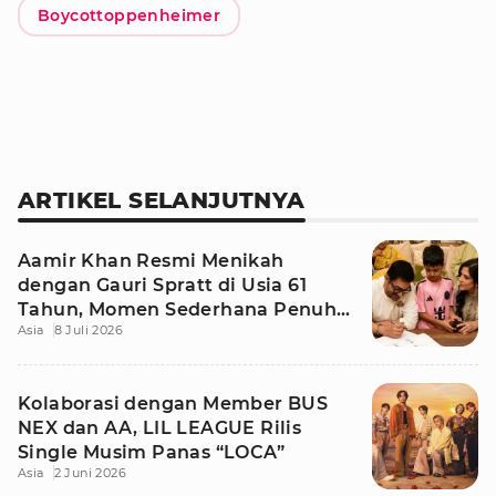
Boycottoppenheimer
ARTIKEL SELANJUTNYA
Aamir Khan Resmi Menikah
dengan Gauri Spratt di Usia 61
Tahun, Momen Sederhana Penuh
Asia
8 Juli 2026
Kehangatan
Kolaborasi dengan Member BUS
NEX dan AA, LIL LEAGUE Rilis
Single Musim Panas “LOCA”
Asia
2 Juni 2026