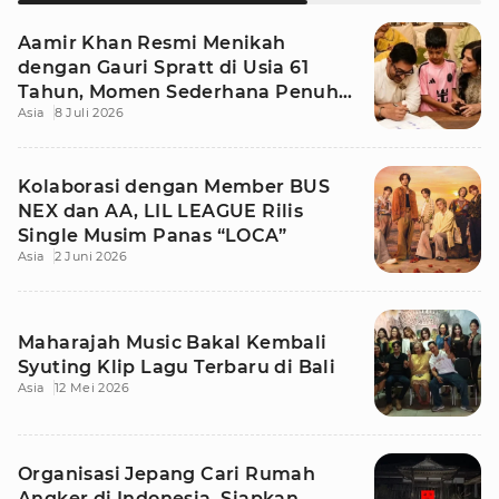
Aamir Khan Resmi Menikah
dengan Gauri Spratt di Usia 61
Tahun, Momen Sederhana Penuh
Asia
8 Juli 2026
Kehangatan
Kolaborasi dengan Member BUS
NEX dan AA, LIL LEAGUE Rilis
Single Musim Panas “LOCA”
Asia
2 Juni 2026
Maharajah Music Bakal Kembali
Syuting Klip Lagu Terbaru di Bali
Asia
12 Mei 2026
Organisasi Jepang Cari Rumah
Angker di Indonesia, Siapkan