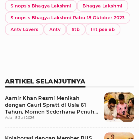
Sinopsis Bhagya Lakshmi
Bhagya Lakshmi
Sinopsis Bhagya Lakshmi Rabu 18 Oktober 2023
Antv Lovers
Antv
Stb
Intipseleb
ARTIKEL SELANJUTNYA
Aamir Khan Resmi Menikah
dengan Gauri Spratt di Usia 61
Tahun, Momen Sederhana Penuh
Asia
8 Juli 2026
Kehangatan
Kolaborasi dengan Member BUS