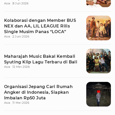
Asia
8 Juli 2026
Kehangatan
Kolaborasi dengan Member BUS
NEX dan AA, LIL LEAGUE Rilis
Single Musim Panas “LOCA”
Asia
2 Juni 2026
Maharajah Music Bakal Kembali
Syuting Klip Lagu Terbaru di Bali
Asia
12 Mei 2026
Organisasi Jepang Cari Rumah
Angker di Indonesia, Siapkan
Imbalan Rp50 Juta
Asia
11 Mei 2026