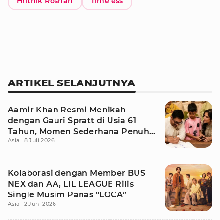
Hrithik Roshan
Timeless
ARTIKEL SELANJUTNYA
Aamir Khan Resmi Menikah
dengan Gauri Spratt di Usia 61
Tahun, Momen Sederhana Penuh
Asia
8 Juli 2026
Kehangatan
Kolaborasi dengan Member BUS
NEX dan AA, LIL LEAGUE Rilis
Single Musim Panas “LOCA”
Asia
2 Juni 2026