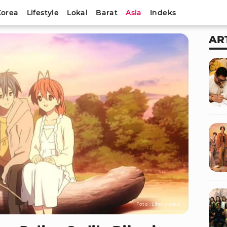
Korea
Lifestyle
Lokal
Barat
Asia
Indeks
AR
Foto : Lifestyleasia