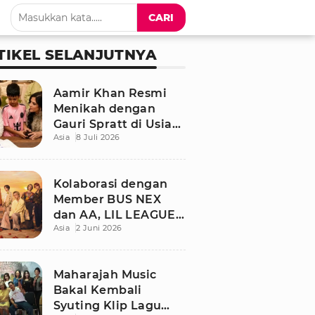
CARI
TIKEL SELANJUTNYA
Aamir Khan Resmi
Menikah dengan
Gauri Spratt di Usia
Asia
8 Juli 2026
61 Tahun, Momen
Sederhana Penuh
Kehangatan
Kolaborasi dengan
Member BUS NEX
dan AA, LIL LEAGUE
Asia
2 Juni 2026
Rilis Single Musim
Panas “LOCA”
Maharajah Music
Bakal Kembali
Syuting Klip Lagu