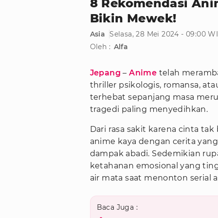
8 Rekomendasi Anim
Bikin Mewek!
Asia
Selasa, 28 Mei 2024 - 09:00 W
Oleh :
Alfa
Jepang
–
Anime
telah merambah 
thriller psikologis, romansa, 
terhebat sepanjang masa meru
tragedi paling menyedihkan.
Dari rasa sakit karena cinta ta
anime kaya dengan cerita yan
dampak abadi. Sedemikian rup
ketahanan emosional yang tin
air mata saat menonton serial
Baca Juga :