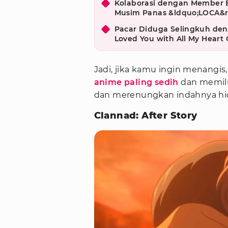
Kolaborasi dengan Member BU
Musim Panas &ldquo;LOCA&r
Pacar Diduga Selingkuh deng
Loved You with All My Heart 
Jadi, jika kamu ingin menangis
anime paling sedih
dan memil
dan merenungkan indahnya hidu
Clannad: After Story