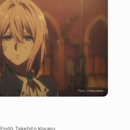
Foto : Lifestyleasia
a Endô, Takehito Koyasu