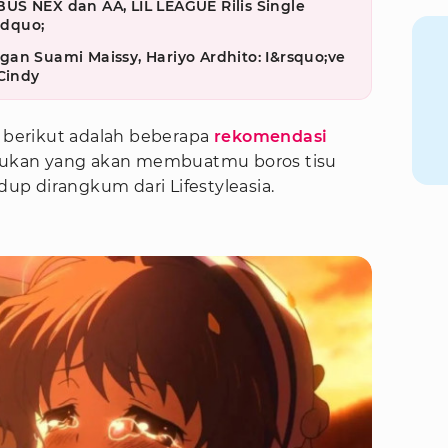
S NEX dan AA, LIL LEAGUE Rilis Single
dquo;
an Suami Maissy, Hariyo Ardhito: I&rsquo;ve
Cindy
, berikut adalah beberapa
rekomendasi
ukan yang akan membuatmu boros tisu
p dirangkum dari Lifestyleasia.