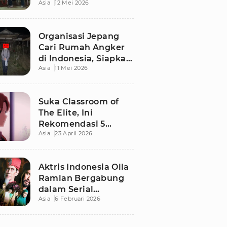
Asia
12 Mei 2026
Terbaru di Bali
Organisasi Jepang
Cari Rumah Angker
di Indonesia, Siapkan
Asia
11 Mei 2026
Imbalan Rp50 Juta
Suka Classroom of
The Elite, Ini
Rekomendasi 5
Asia
23 April 2026
Anime yang Wajib
Ditonton
Aktris Indonesia Olla
Ramlan Bergabung
dalam Serial
Asia
6 Februari 2026
Malaysia 'Walid', Apa
Perannya?