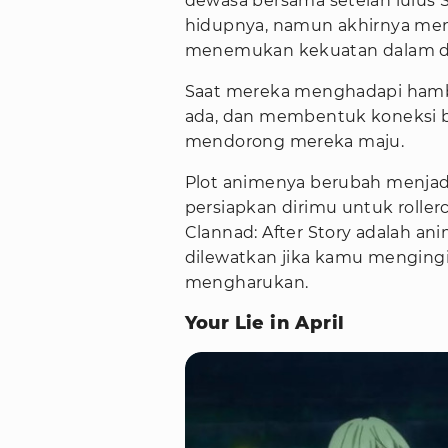
dewasa bersama setelah lulus
hidupnya, namun akhirnya meny
menemukan kekuatan dalam du
Saat mereka menghadapi hamb
ada, dan membentuk koneksi b
mendorong mereka maju.
Plot animenya berubah menjadi
persiapkan dirimu untuk roller
Clannad: After Story adalah a
dilewatkan jika kamu menging
mengharukan.
Your Lie in April