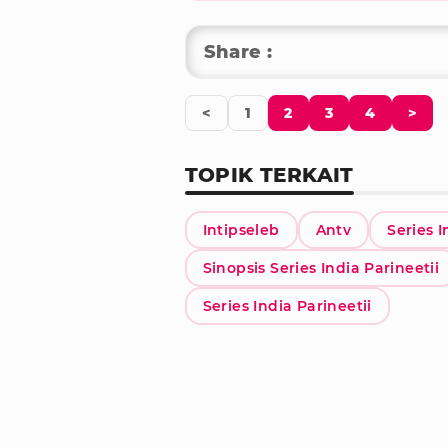
Share :
<
1
2
3
4
>
TOPIK TERKAIT
Intipseleb
Antv
Series I
Sinopsis Series India Parineetii
Series India Parineetii