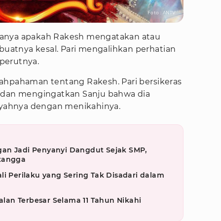
Foto : ANTV
tanya apakah Rakesh mengatakan atau
atnya kesal. Pari mengalihkan perhatian
perutnya.
ahpahaman tentang Rakesh. Pari bersikeras
h dan mengingatkan Sanju bahwa dia
yahnya dengan menikahinya.
an Jadi Penyanyi Dangdut Sejak SMP,
etangga
li Perilaku yang Sering Tak Disadari dalam
an Terbesar Selama 11 Tahun Nikahi