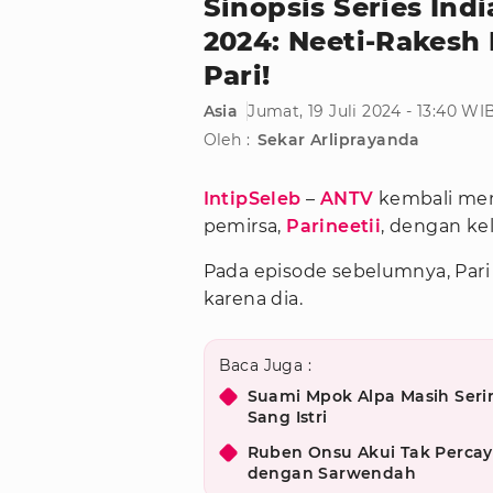
Sinopsis Series Indi
2024: Neeti-Rakesh
Pari!
Asia
Jumat, 19 Juli 2024 - 13:40 WI
Oleh :
Sekar Arliprayanda
IntipSeleb
–
ANTV
kembali men
pemirsa,
Parineetii
, dengan kel
Pada episode sebelumnya, Par
karena dia.
Baca Juga :
Suami Mpok Alpa Masih Seri
Sang Istri
Ruben Onsu Akui Tak Percay
dengan Sarwendah