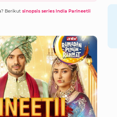
a? Berikut
sinopsis series India Parineetii