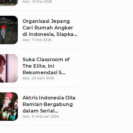
Asia
12 Mei 2026
Terbaru di Bali
Organisasi Jepang
Cari Rumah Angker
di Indonesia, Siapkan
Asia
11 Mei 2026
Imbalan Rp50 Juta
Suka Classroom of
The Elite, Ini
Rekomendasi 5
Asia
23 April 2026
Anime yang Wajib
Ditonton
Aktris Indonesia Olla
Ramlan Bergabung
dalam Serial
Asia
6 Februari 2026
Malaysia 'Walid', Apa
Perannya?