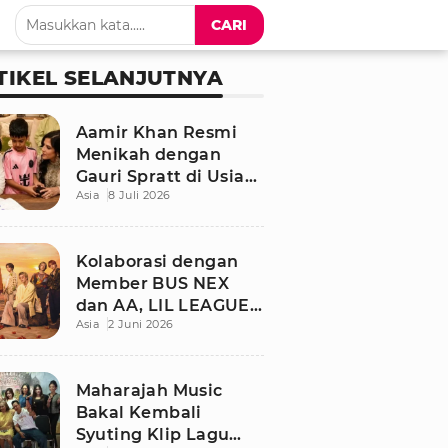
CARI
TIKEL SELANJUTNYA
Aamir Khan Resmi
Menikah dengan
Gauri Spratt di Usia
Asia
8 Juli 2026
61 Tahun, Momen
Sederhana Penuh
Kehangatan
Kolaborasi dengan
Member BUS NEX
dan AA, LIL LEAGUE
Asia
2 Juni 2026
Rilis Single Musim
Panas “LOCA”
Maharajah Music
Bakal Kembali
Syuting Klip Lagu