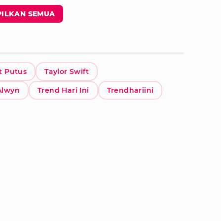
ILKAN SEMUA
t Putus
Taylor Swift
Alwyn
Trend Hari Ini
Trendhariini