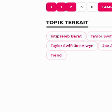
<
1
2
3
>
TAMP
TOPIK TERKAIT
Intipseleb Barat
Taylor Swif
Taylor Swift Joe Alwyn
Joe 
Trend