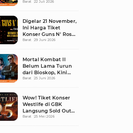
Barat
22 Juli 2026
Ini Daftar Tontonan
Wajibnya
Digelar 21 November,
Ini Harga Tiket
Konser Guns N' Roses
Barat
29 Juni 2026
di Stadion Madya
GBK
Mortal Kombat II
Belum Lama Turun
dari Bioskop, Kini
Barat
25 Juni 2026
Sudah Bisa Ditonton
di Rumah!
Wow! Tiket Konser
Westlife di GBK
Langsung Sold Out
Barat
25 Mei 2026
Kurang dari 12 Jam