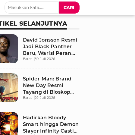
CARI
TIKEL SELANJUTNYA
David Jonsson Resmi
Jadi Black Panther
Baru, Warisi Peran
Barat
30 Juli 2026
T'Challa di Black
Panther 3
Spider-Man: Brand
New Day Resmi
Tayang di Bioskop
Barat
29 Juli 2026
Indonesia, Ini
Sinopsis dan
Pemainnya
Hadirkan Bloody
Smart hingga Demon
Slayer Infinity Castle,