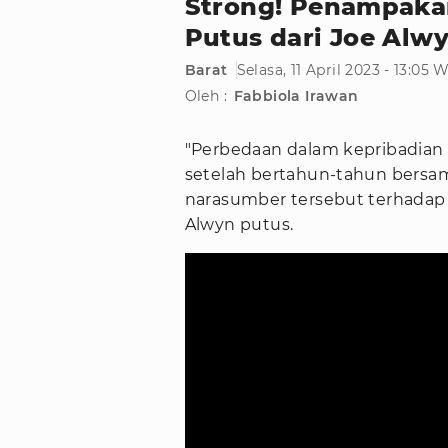
Strong! Penampakan
Putus dari Joe Alw
Barat
Selasa, 11 April 2023 - 13:05 
Oleh :
Fabbiola Irawan
"Perbedaan dalam kepribadian 
setelah bertahun-tahun bersam
narasumber tersebut terhadap 
Alwyn putus.