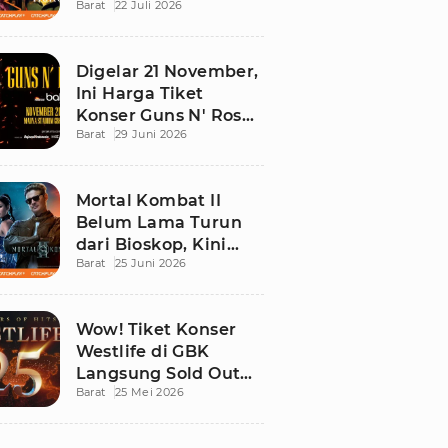
Barat
22 Juli 2026
Ini Daftar Tontonan
Wajibnya
Digelar 21 November,
Ini Harga Tiket
Konser Guns N' Roses
Barat
29 Juni 2026
di Stadion Madya
GBK
Mortal Kombat II
Belum Lama Turun
dari Bioskop, Kini
Barat
25 Juni 2026
Sudah Bisa Ditonton
di Rumah!
Wow! Tiket Konser
Westlife di GBK
Langsung Sold Out
Barat
25 Mei 2026
Kurang dari 12 Jam