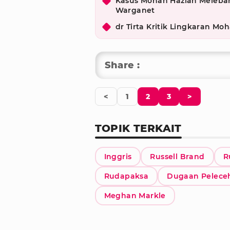
Kasus Mohan Hazian Melebar
Warganet
dr Tirta Kritik Lingkaran 
Share :
<
1
2
3
>
TOPIK TERKAIT
Inggris
Russell Brand
R
Rudapaksa
Dugaan Pelece
Meghan Markle