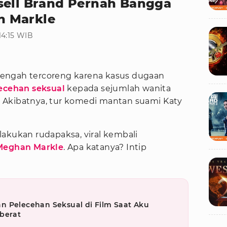
sell Brand Pernah Bangga
n Markle
14:15 WIB
engah tercoreng karena kasus dugaan
ecehan seksual
kepada sejumlah wanita
 Akibatnya, tur komedi mantan suami Katy
akukan rudapaksa, viral kembali
Meghan Markle
. Apa katanya? Intip
n Pelecehan Seksual di Film Saat Aku
berat