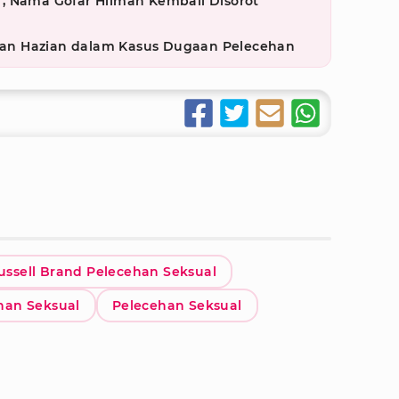
, Nama Gofar Hilman Kembali Disorot
Mohan Hazian dalam Kasus Dugaan Pelecehan
ussell Brand Pelecehan Seksual
han Seksual
Pelecehan Seksual