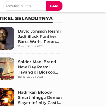
CARI
TIKEL SELANJUTNYA
David Jonsson Resmi
Jadi Black Panther
Baru, Warisi Peran
Barat
30 Juli 2026
T'Challa di Black
Panther 3
Spider-Man: Brand
New Day Resmi
Tayang di Bioskop
Barat
29 Juli 2026
Indonesia, Ini
Sinopsis dan
Pemainnya
Hadirkan Bloody
Smart hingga Demon
Slayer Infinity Castle,