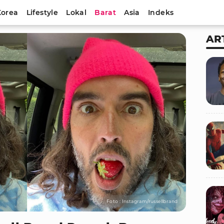
Korea
Lifestyle
Lokal
Barat
Asia
Indeks
AR
Foto : Instagram/russellbrand