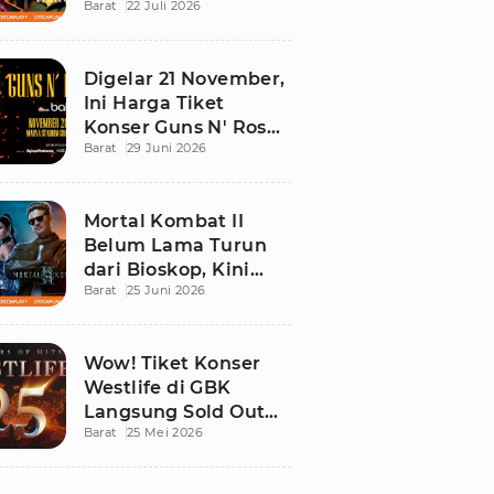
Barat
22 Juli 2026
Ini Daftar Tontonan
Wajibnya
Digelar 21 November,
Ini Harga Tiket
Konser Guns N' Roses
Barat
29 Juni 2026
di Stadion Madya
GBK
Mortal Kombat II
Belum Lama Turun
dari Bioskop, Kini
Barat
25 Juni 2026
Sudah Bisa Ditonton
di Rumah!
Wow! Tiket Konser
Westlife di GBK
Langsung Sold Out
Barat
25 Mei 2026
Kurang dari 12 Jam