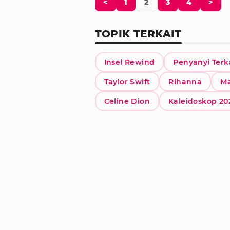
<
1
2
3
4
>
TOPIK TERKAIT
Insel Rewind
Penyanyi Terk
Taylor Swift
Rihanna
M
Celine Dion
Kaleidoskop 20