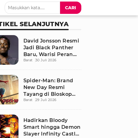
CARI
TIKEL SELANJUTNYA
David Jonsson Resmi
Jadi Black Panther
Baru, Warisi Peran
Barat
30 Juli 2026
T'Challa di Black
Panther 3
Spider-Man: Brand
New Day Resmi
Tayang di Bioskop
Barat
29 Juli 2026
Indonesia, Ini
Sinopsis dan
Pemainnya
Hadirkan Bloody
Smart hingga Demon
Slayer Infinity Castle,