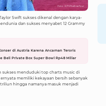
Foto : X/TSTheErasTour
Taylor Swift sukses dikenal dengan karya-
 mendunia dan sukses menyabet 12 Grammy
 Konser di Austria Karena Ancaman Teroris
ce Beli Private Box Super Bowl Rp48 Miliar
an sukses menduduki top charts music di
t ternyata memiliki kekayaan bersih sebanyak
9 triliun hingga namanya masuk menjadi
3