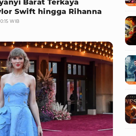
yanyi Barat Terkaya
ylor Swift hingga Rihanna
10:15 WIB