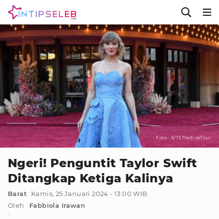
Foto : X/TSTheErasTour
Ngeri! Penguntit Taylor Swift
Ditangkap Ketiga Kalinya
Barat
Kamis, 25 Januari 2024 - 13:00 WIB
Oleh
Fabbiola Irawan
: