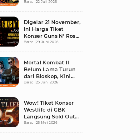
Barat
22 Juli 2026
Ini Daftar Tontonan
Wajibnya
Digelar 21 November,
Ini Harga Tiket
Konser Guns N' Roses
Barat
29 Juni 2026
di Stadion Madya
GBK
Mortal Kombat II
Belum Lama Turun
dari Bioskop, Kini
Barat
25 Juni 2026
Sudah Bisa Ditonton
di Rumah!
Wow! Tiket Konser
Westlife di GBK
Langsung Sold Out
Barat
25 Mei 2026
Kurang dari 12 Jam