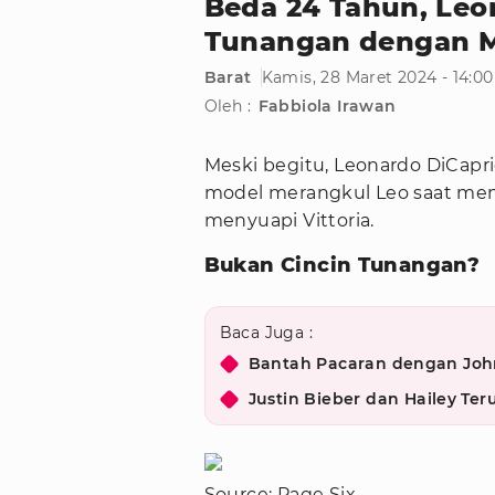
Beda 24 Tahun, Leo
Tunangan dengan 
Barat
Kamis, 28 Maret 2024 - 14:0
Oleh :
Fabbiola Irawan
Meski begitu, Leonardo DiCapri
model merangkul Leo saat me
menyuapi Vittoria.
Bukan Cincin Tunangan?
Baca Juga :
Bantah Pacaran dengan Joh
Justin Bieber dan Hailey Te
Source: Page Six