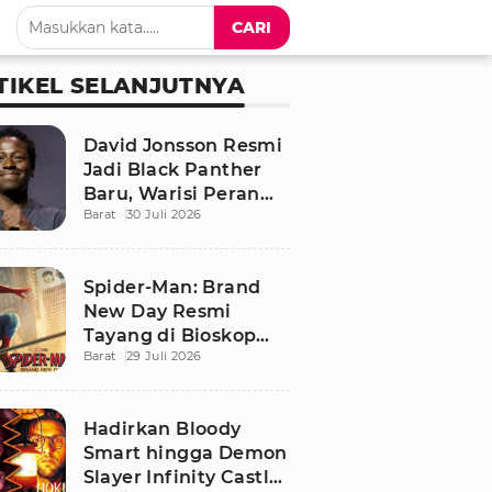
CARI
TIKEL SELANJUTNYA
David Jonsson Resmi
Jadi Black Panther
Baru, Warisi Peran
Barat
30 Juli 2026
T'Challa di Black
Panther 3
Spider-Man: Brand
New Day Resmi
Tayang di Bioskop
Barat
29 Juli 2026
Indonesia, Ini
Sinopsis dan
Pemainnya
Hadirkan Bloody
Smart hingga Demon
Slayer Infinity Castle,