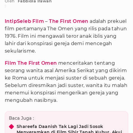
Oleh
Fabbiola Irawan
:
IntipSeleb Film
–
The First Omen
adalah prekuel
film pertamanya The Omen yang rilis pada tahun
1976. Film ini mengawali teror anak iblis yang
lahir dari konspirasi gereja demi mencegah
sekularisme.
Film The First Omen
menceritakan tentang
seorang wanita asal Amerika Serikat yang dikirim
ke Roma untuk menjasi suster di sebuah gereja.
Sebelum diresmikan jadi suster, wanita itu malah
menemui konspirasi mengerikan gereja yang
mengubah nasibnya.
Baca Juga :
Shareefa Daanish Tak Lagi Jadi Sosok
Menyeramkan di Film Sihir Tanah Kubur, Akui