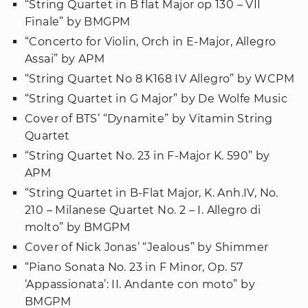
“String Quartet in B flat Major op 130 – VII
Finale” by BMGPM
“Concerto for Violin, Orch in E-Major, Allegro
Assai” by APM
“String Quartet No 8 K168 IV Allegro” by WCPM
“String Quartet in G Major” by De Wolfe Music
Cover of BTS’ “Dynamite” by Vitamin String
Quartet
“String Quartet No. 23 in F-Major K. 590” by
APM
“String Quartet in B-Flat Major, K. Anh.IV, No.
210 – Milanese Quartet No. 2 – I. Allegro di
molto” by BMGPM
Cover of Nick Jonas’ “Jealous” by Shimmer
“Piano Sonata No. 23 in F Minor, Op. 57
‘Appassionata’: II. Andante con moto” by
BMGPM