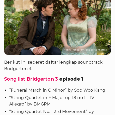
Foto : Instagram/bridgertonnetflix
Berikut ini sederet daftar lengkap soundtrack
Bridgerton 3.
Song list Bridgerton 3
episode 1
“Funeral March in C Minor” by Soo Woo Kang
“String Quartet in F Major op 18 no 1 – IV
Allegro” by BMGPM
“String Quartet No. 1 3rd Movement” by