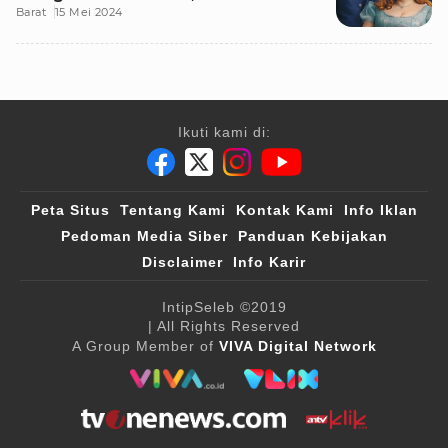
Barat
15 Mei 2024
Yuk!
Ikuti kami di:
Peta Situs
Tentang Kami
Kontak Kami
Info Iklan
Pedoman Media Siber
Panduan Kebijakan
Disclaimer
Info Karir
IntipSeleb
©2019
| All Rights Reserved
A Group Member of
VIVA Digital Network