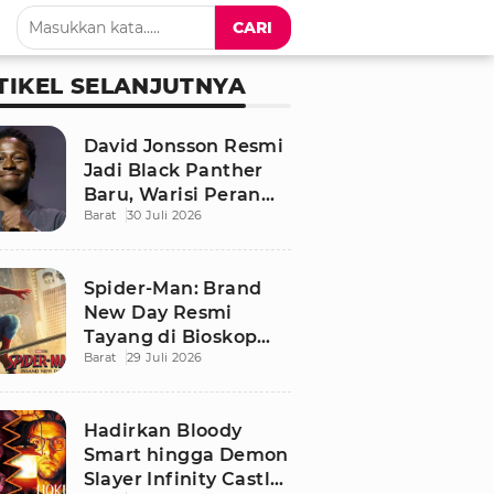
CARI
TIKEL SELANJUTNYA
David Jonsson Resmi
Jadi Black Panther
Baru, Warisi Peran
Barat
30 Juli 2026
T'Challa di Black
Panther 3
Spider-Man: Brand
New Day Resmi
Tayang di Bioskop
Barat
29 Juli 2026
Indonesia, Ini
Sinopsis dan
Pemainnya
Hadirkan Bloody
Smart hingga Demon
Slayer Infinity Castle,