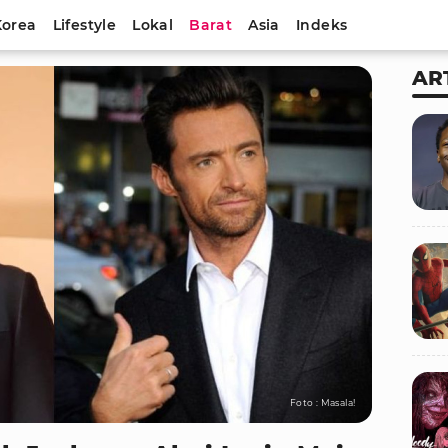
Korea
Lifestyle
Lokal
Barat
Asia
Indeks
AR
Foto : Masala!