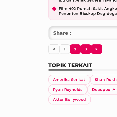
Ibu dan Anak Segera Tayang
Film 402 Rumah Sakit Angker
Penonton Bioskop Deg-deg
Share :
<
1
2
3
>
TOPIK TERKAIT
Amerika Serikat
Shah Rukh
Ryan Reynolds
Deadpool A
Aktor Bollywood