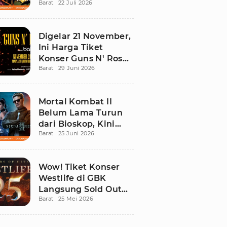
Barat
22 Juli 2026
Ini Daftar Tontonan
Wajibnya
Digelar 21 November,
Ini Harga Tiket
Konser Guns N' Roses
Barat
29 Juni 2026
di Stadion Madya
GBK
Mortal Kombat II
Belum Lama Turun
dari Bioskop, Kini
Barat
25 Juni 2026
Sudah Bisa Ditonton
di Rumah!
Wow! Tiket Konser
Westlife di GBK
Langsung Sold Out
Barat
25 Mei 2026
Kurang dari 12 Jam