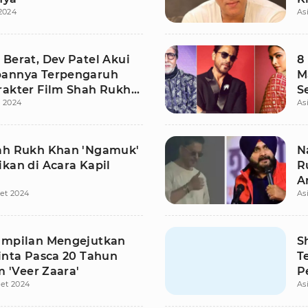
2024
As
 Berat, Dev Patel Akui
8
annya Terpengaruh
M
rakter Film Shah Rukh
S
l 2024
As
ah Rukh Khan 'Ngamuk'
N
ikan di Acara Kapil
R
A
et 2024
As
ampilan Mengejutkan
S
Zinta Pasca 20 Tahun
T
lm 'Veer Zaara'
P
et 2024
As