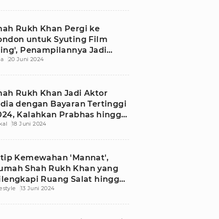
hah Rukh Khan Pergi ke
ondon untuk Syuting Film
King', Penampilannya Jadi
ia
20 Juni 2024
orotan
hah Rukh Khan Jadi Aktor
ndia dengan Bayaran Tertinggi
024, Kalahkan Prabhas hingga
kal
18 Juni 2024
alman Khan
ntip Kemewahan 'Mannat',
umah Shah Rukh Khan yang
ilengkapi Ruang Salat hingga
festyle
13 Juni 2024
ioskop