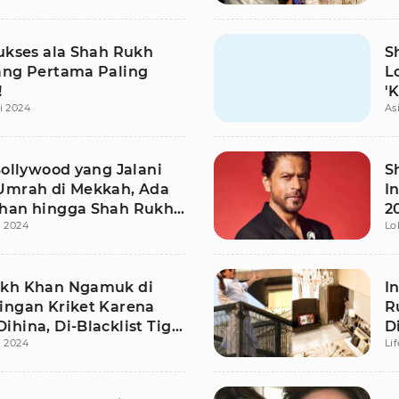
Sukses ala Shah Rukh
S
ang Pertama Paling
L
!
'
i 2024
As
S
Bollywood yang Jalani
S
Umrah di Mekkah, Ada
I
han hingga Shah Rukh
2
i 2024
Lo
S
kh Khan Ngamuk di
I
ingan Kriket Karena
R
hina, Di-Blacklist Tiga
D
i 2024
Li
B