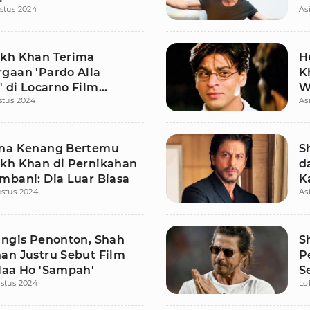
stus 2024
As
kh Khan Terima
H
gaan 'Pardo Alla
K
' di Locarno Film
W
stus 2024
As
 di Swiss
M
na Kenang Bertemu
S
kh Khan di Pernikahan
d
mbani: Dia Luar Biasa
K
stus 2024
As
S
angis Penonton, Shah
S
an Justru Sebut Film
P
Naa Ho 'Sampah'
S
stus 2024
Lo
M