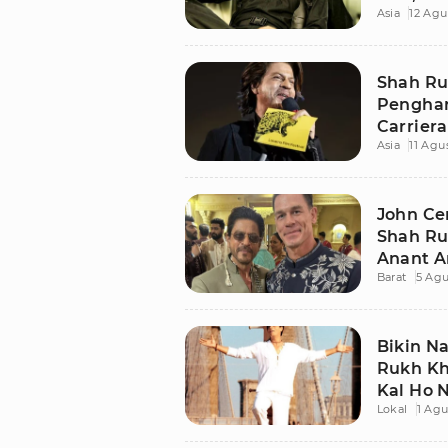
Asia
12 Agu
Aslinya?
Shah Ru
Penghar
Carriera
Asia
11 Agu
Festival
John Ce
Shah Ru
Anant A
Barat
5 Agu
Bikin N
Rukh Kh
Kal Ho 
Lokal
1 Agu