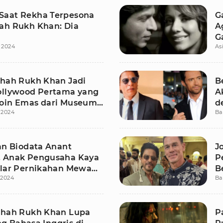
aat Rekha Terpesona
G
ah Rukh Khan: Dia
A
G
i 2024
As
Shah Rukh Khan Jadi
B
ollywood Pertama yang
A
oin Emas dari Museum
d
i 2024
Ba
aris
dan Biodata Anant
J
 Anak Pengusaha Kaya
P
elar Pernikahan Mewah
B
i 2024
Ba
intang
Shah Rukh Khan Lupa
P