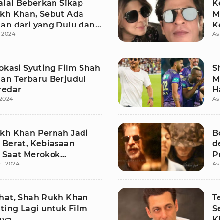
alal Beberkan Sikap
K
kh Khan, Sebut Ada
M
an dari yang Dulu dan
K
i 2024
As
ng
okasi Syuting Film Shah
S
an Terbaru Berjudul
M
redar
H
 2024
As
A
kh Khan Pernah Jadi
B
 Berat, Kebiasaan
d
 Saat Merokok
P
ei 2024
As
kap
hat, Shah Rukh Khan
T
ting Lagi untuk Film
S
nya
K