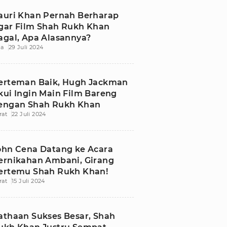
auri Khan Pernah Berharap
gar Film Shah Rukh Khan
agal, Apa Alasannya?
ia
29 Juli 2024
erteman Baik, Hugh Jackman
kui Ingin Main Film Bareng
engan Shah Rukh Khan
rat
22 Juli 2024
ohn Cena Datang ke Acara
ernikahan Ambani, Girang
ertemu Shah Rukh Khan!
rat
15 Juli 2024
athaan Sukses Besar, Shah