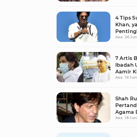
4 Tips 
Khan, y
Penting
Asia
26 Jun
7 Artis 
Ibadah 
Aamir K
Asia
19 Jun
Khan!
Shah Ru
Pertand
Agama Di
Asia
18 Jun
Tahun!