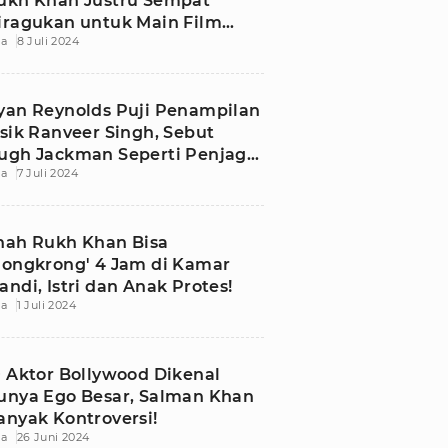
ukh Khan Justru Sempat
iragukan untuk Main Film
ia
8 Juli 2024
ction
yan Reynolds Puji Penampilan
isik Ranveer Singh, Sebut
ugh Jackman Seperti Penjaga
ia
7 Juli 2024
ubur
hah Rukh Khan Bisa
Nongkrong' 4 Jam di Kamar
andi, Istri dan Anak Protes!
ia
1 Juli 2024
0 Aktor Bollywood Dikenal
unya Ego Besar, Salman Khan
anyak Kontroversi!
ia
26 Juni 2024