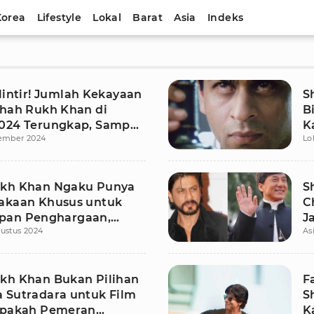
Korea
Lifestyle
Lokal
Barat
Asia
Indeks
lintir! Jumlah Kekayaan
S
Shah Rukh Khan di
B
024 Terungkap, Sampai
K
tember 2024
Lo
n
kh Khan Ngaku Punya
S
akaan Khusus untuk
C
pan Penghargaan,
J
ustus 2024
As
ya 300!
kh Khan Bukan Pilihan
F
 Sutradara untuk Film
S
apakah Pemeran
K