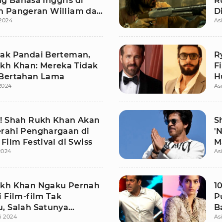
 Bahasa Inggris di
R
 Pangeran William dan
D
 2024
As
ddleton
A
ak Pandai Berteman,
R
kh Khan: Mereka Tidak
F
Bertahan Lama
H
 2024
As
K
! Shah Rukh Khan Akan
S
rahi Penghargaan di
'
Film Festival di Swiss
M
 2024
As
kh Khan Ngaku Pernah
1
 Film-film Tak
P
, Salah Satunya
B
i 2024
As
?