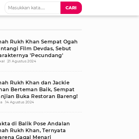
CARI
hah Rukh Khan Sempat Ogah
intangi Film Devdas, Sebut
arakternya 'Pecundang'
kal
21 Agustus 2024
hah Rukh Khan dan Jackie
han Berteman Baik, Sempat
anjian Buka Restoran Bareng!
ia
14 Agustus 2024
akta di Balik Pose Andalan
hah Rukh Khan, Ternyata
arena Gagal Menari