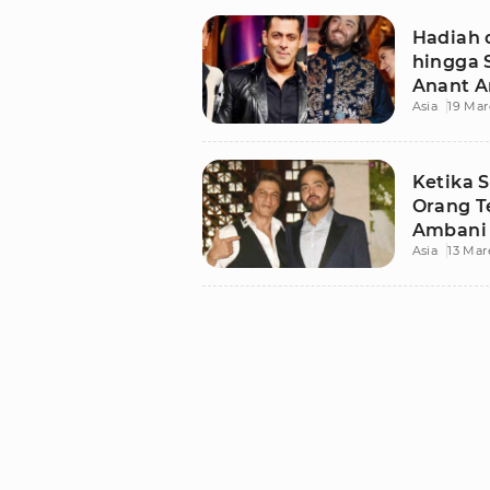
Hadiah 
hingga 
Anant A
Asia
19 Mar
Merchan
Ketika 
Orang T
Ambani 
Asia
13 Mar
Pertam