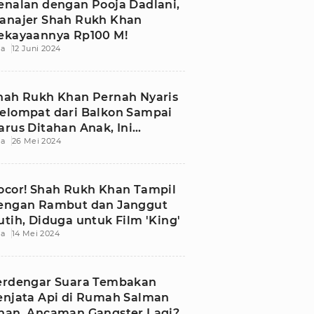
enalan dengan Pooja Dadlani,
anajer Shah Rukh Khan
ekayaannya Rp100 M!
ia
12 Juni 2024
hah Rukh Khan Pernah Nyaris
elompat dari Balkon Sampai
arus Ditahan Anak, Ini
ia
26 Mei 2024
lasannya
ocor! Shah Rukh Khan Tampil
engan Rambut dan Janggut
utih, Diduga untuk Film 'King'
ia
14 Mei 2024
erdengar Suara Tembakan
enjata Api di Rumah Salman
han, Ancaman Gangster Lagi?