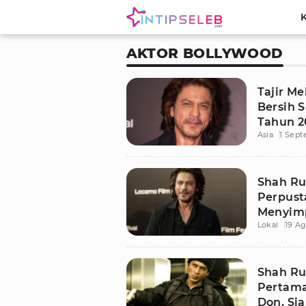
AKTOR BOLLYWOOD
Tajir Me
Bersih 
Tahun 2
Asia
1 Sep
Triliuna
Shah Ru
Perpust
Menyim
Lokal
19 Ag
Jumlahn
Shah Ru
Pertama
Don, Si