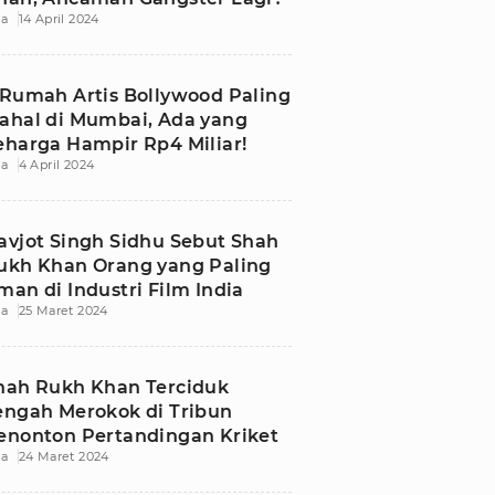
ia
14 April 2024
 Rumah Artis Bollywood Paling
ahal di Mumbai, Ada yang
eharga Hampir Rp4 Miliar!
ia
4 April 2024
avjot Singh Sidhu Sebut Shah
ukh Khan Orang yang Paling
man di Industri Film India
ia
25 Maret 2024
hah Rukh Khan Terciduk
engah Merokok di Tribun
enonton Pertandingan Kriket
ia
24 Maret 2024