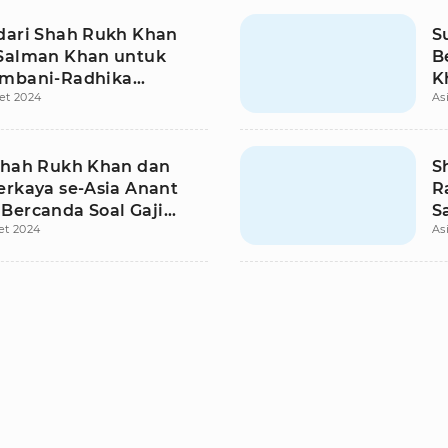
dari Shah Rukh Khan
S
Salman Khan untuk
B
mbani-Radhika
K
et 2024
As
t, Harga Fantastis!
K
Shah Rukh Khan dan
S
erkaya se-Asia Anant
R
Bercanda Soal Gaji
S
et 2024
As
a Mereka
K