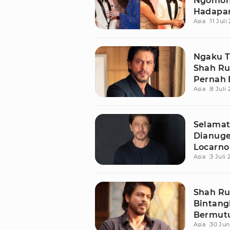
Ngomong
Hadapan
Asia
11 Juli
Kate Mi
Ngaku T
Shah Ru
Pernah 
Asia
8 Juli
Selamat
Dianuge
Locarno 
Asia
3 Juli
Shah Ru
Bintangi
Bermutu
Asia
30 Jun
Dilwale