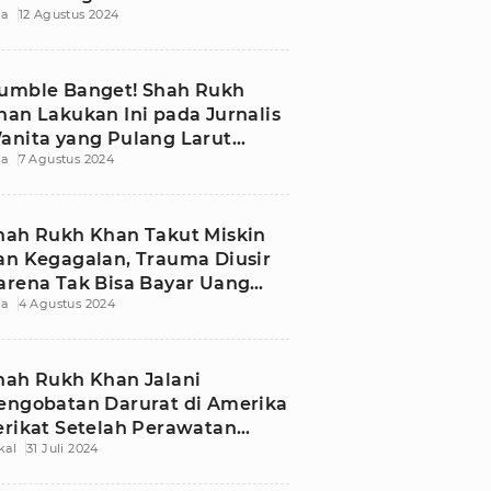
ia
12 Agustus 2024
umble Banget! Shah Rukh
han Lakukan Ini pada Jurnalis
anita yang Pulang Larut
ia
7 Agustus 2024
alam
hah Rukh Khan Takut Miskin
an Kegagalan, Trauma Diusir
arena Tak Bisa Bayar Uang
ia
4 Agustus 2024
ewa
hah Rukh Khan Jalani
engobatan Darurat di Amerika
erikat Setelah Perawatan
kal
31 Juli 2024
ata di Mumbai Gagal