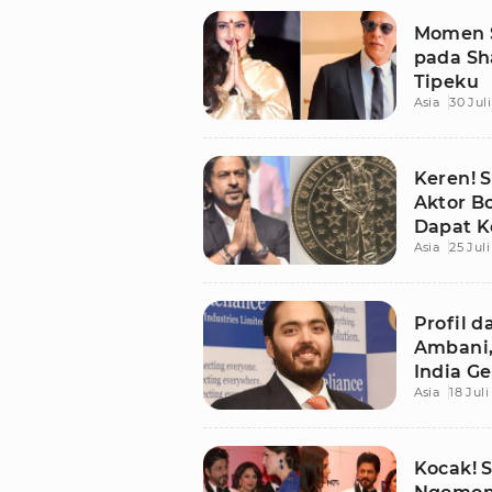
Momen S
pada Sh
Tipeku
Asia
30 Jul
Keren! 
Aktor B
Dapat K
Asia
25 Jul
Grevin P
Profil 
Ambani,
India G
Asia
18 Jul
Penuh B
Kocak! 