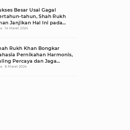
ukses Besar Usai Gagal
ertahun-tahun, Shah Rukh
han Janjikan Hal Ini pada
ia
14 Maret 2024
eluarganya
hah Rukh Khan Bongkar
ahasia Pernikahan Harmonis,
aling Percaya dan Jaga
ia
6 Maret 2024
omunikasi