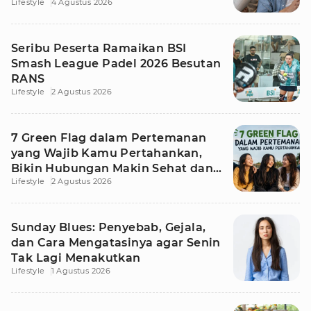
Lifestyle
4 Agustus 2026
Seribu Peserta Ramaikan BSI
Smash League Padel 2026 Besutan
RANS
Lifestyle
2 Agustus 2026
7 Green Flag dalam Pertemanan
yang Wajib Kamu Pertahankan,
Bikin Hubungan Makin Sehat dan
Lifestyle
2 Agustus 2026
Awet
Sunday Blues: Penyebab, Gejala,
dan Cara Mengatasinya agar Senin
Tak Lagi Menakutkan
Lifestyle
1 Agustus 2026