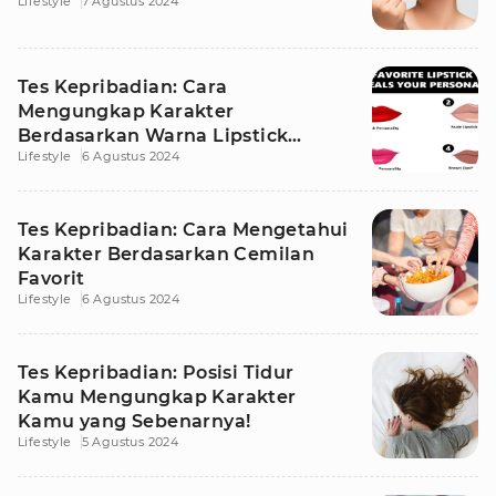
Lifestyle
7 Agustus 2024
Tes Kepribadian: Cara
Mengungkap Karakter
Berdasarkan Warna Lipstick
Lifestyle
6 Agustus 2024
Favorit
Tes Kepribadian: Cara Mengetahui
Karakter Berdasarkan Cemilan
Favorit
Lifestyle
6 Agustus 2024
Tes Kepribadian: Posisi Tidur
Kamu Mengungkap Karakter
Kamu yang Sebenarnya!
Lifestyle
5 Agustus 2024