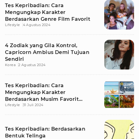
Tes Kepribadian: Cara
Mengungkap Karakter
Berdasarkan Genre Film Favorit
Lifestyle
4 Agustus 2024
4 Zodiak yang Gila Kontrol,
Capricorn Ambius Demi Tujuan
Sendiri
Korea
2 Agustus 2024
Tes Kepribadian: Cara
Mengungkap Karakter
Berdasarkan Musim Favorit
Lifestyle
31 Juli 2024
Seseorang
Tes Kepribadian: Berdasarkan
Bentuk Telinga