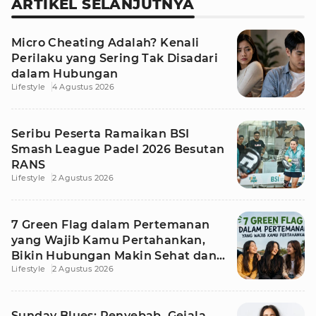
ARTIKEL SELANJUTNYA
Micro Cheating Adalah? Kenali
Perilaku yang Sering Tak Disadari
dalam Hubungan
Lifestyle
4 Agustus 2026
Seribu Peserta Ramaikan BSI
Smash League Padel 2026 Besutan
RANS
Lifestyle
2 Agustus 2026
7 Green Flag dalam Pertemanan
yang Wajib Kamu Pertahankan,
Bikin Hubungan Makin Sehat dan
Lifestyle
2 Agustus 2026
Awet
Sunday Blues: Penyebab, Gejala,