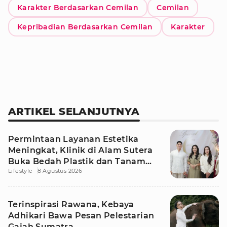
Karakter Berdasarkan Cemilan
Cemilan
Kepribadian Berdasarkan Cemilan
Karakter
ARTIKEL SELANJUTNYA
Permintaan Layanan Estetika
Meningkat, Klinik di Alam Sutera
Buka Bedah Plastik dan Tanam
Lifestyle
8 Agustus 2026
Rambut
Terinspirasi Rawana, Kebaya
Adhikari Bawa Pesan Pelestarian
Gajah Sumatra